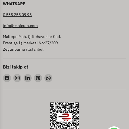
WHATSAPP
0 538 255 09 95
info@e-olcum.com
Maltepe Mah. Çiftehavuzlar Cad.
Prestige İş Merkezi No:27/209
Zeytinburnu / İstanbul
Bizi takip et
Bizi
Bizi
Bizi
Bizi
Bizi
Facebook&#39;de
Instagram&#39;de
LinkedIn&#39;de
Pinterest&#39;de
WhatsApp&#39;de
bul
bul
bul
bul
bul