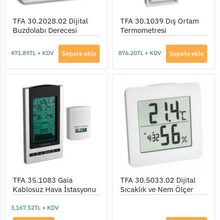
TFA 30.2028.02 Dijital
TFA 30.1039 Dış Ortam
Buzdolabı Derecesi
Termometresi
471.89TL + KDV
876.20TL + KDV
Sepete ekle
Sepete ekle
TFA
TFA
35.1083
30.5033.02
Gaia
Dijital
Kablosuz
Sıcaklık
Hava
ve
İstasyonu
Nem
Ölçer
TFA 35.1083 Gaia
TFA 30.5033.02 Dijital
Kablosuz Hava İstasyonu
Sıcaklık ve Nem Ölçer
3,167.52TL + KDV