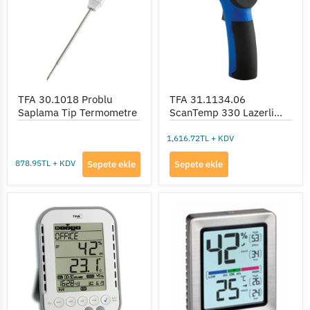
Tip
Lazerli
Termometre
Kızılötesi
Termometre
(-50
...
+330°C)
TFA 30.1018 Problu
TFA 31.1134.06
Saplama Tip Termometre
ScanTemp 330 Lazerli
Kızılötesi Termometre
(-50 ... +330°C)
1,616.72TL + KDV
878.95TL + KDV
Sepete ekle
Sepete ekle
TFA
TFA
30.3039.IT
30.5047.54
'Klimalogg
'Exacto'
Pro'
Dijital
Sıcaklık
Sıcaklık
ve
ve
Nem
Nem
Kayıt
Ölçer
Cihazı
(Kalibre
Edilebilir)