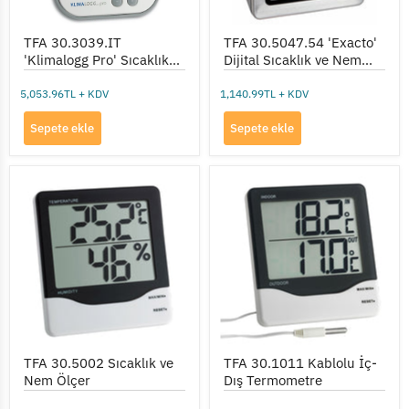
TFA 30.3039.IT
TFA 30.5047.54 'Exacto'
'Klimalogg Pro' Sıcaklık
Dijital Sıcaklık ve Nem
ve Nem Kayıt Cihazı
Ölçer (Kalibre Edilebilir)
5,053.96TL + KDV
1,140.99TL + KDV
Sepete ekle
Sepete ekle
TFA
TFA
30.5002
30.1011
Sıcaklık
Kablolu
ve
İç-
Nem
Dış
Ölçer
Termometre
TFA 30.5002 Sıcaklık ve
TFA 30.1011 Kablolu İç-
Nem Ölçer
Dış Termometre