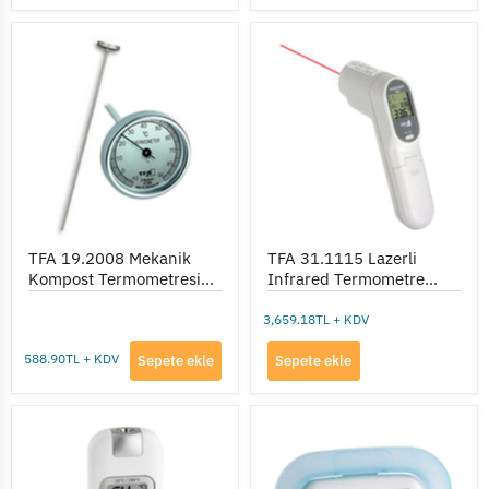
TFA
TFA
19.2008
31.1115
Mekanik
Lazerli
Kompost
Infrared
Termometresi
Termometre
(41
(-60...+500°C)
Cm
Prob)
TFA 19.2008 Mekanik
TFA 31.1115 Lazerli
Kompost Termometresi
Infrared Termometre
(41 Cm Prob)
(-60...+500°C)
3,659.18TL + KDV
588.90TL + KDV
Sepete ekle
Sepete ekle
TFA
TFA
31.1128
30.1042
Infrared
Dijital
Termometre
Buzdolabı