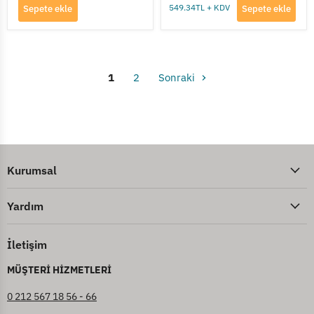
549.34TL + KDV
Sepete ekle
Sepete ekle
1
2
Sonraki
Kurumsal
Yardım
İletişim
MÜŞTERİ HİZMETLERİ
0 212 567 18 56 - 66