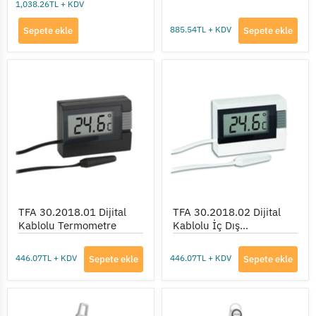
1,038.26TL + KDV
885.54TL + KDV
Sepete ekle
Sepete ekle
TFA
TFA
30.2018.01
30.2018.02
Dijital
Dijital
Kablolu
Kablolu
Termometre
İç
Dış
Termometre
TFA 30.2018.01 Dijital
TFA 30.2018.02 Dijital
Kablolu Termometre
Kablolu İç Dış
Termometre
446.07TL + KDV
446.07TL + KDV
Sepete ekle
Sepete ekle
TFA
TFA
30.1040
30.1048