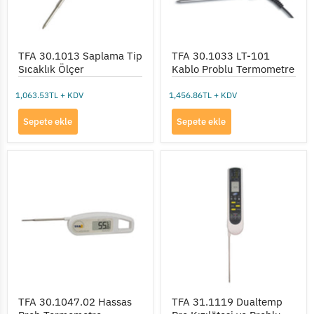
TFA 30.1013 Saplama Tip
TFA 30.1033 LT-101
Sıcaklık Ölçer
Kablo Problu Termometre
1,063.53TL + KDV
1,456.86TL + KDV
Sepete ekle
Sepete ekle
TFA
TFA
30.1047.02
31.1119
Hassas
Dualtemp
Prob
Pro
Termometre
Kızılötesi
ve
Problu
Termometre
TFA 30.1047.02 Hassas
TFA 31.1119 Dualtemp