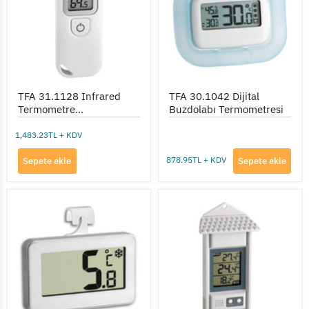
(-33...+199°C)
Termometresi
TFA 31.1128 Infrared
TFA 30.1042 Dijital
Termometre
Buzdolabı Termometresi
(-33...+199°C)
1,483.23TL + KDV
878.95TL + KDV
Sepete ekle
Sepete ekle
TFA
TFA
30.2028.02
30.1039
Dijital
Dış
Buzdolabı
Ortam
Derecesi
Termometresi