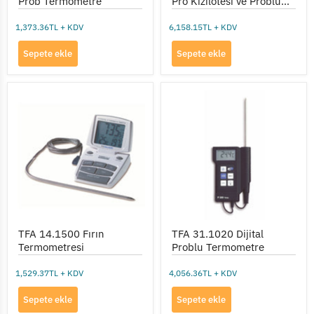
Prob Termometre
Pro Kızılötesi ve Problu
Termometre
1,373.36TL + KDV
6,158.15TL + KDV
Sepete ekle
Sepete ekle
TFA
TFA
14.1500
31.1020
Fırın
Dijital
Termometresi
Problu
Termometre
TFA 14.1500 Fırın
TFA 31.1020 Dijital
Termometresi
Problu Termometre
1,529.37TL + KDV
4,056.36TL + KDV
Sepete ekle
Sepete ekle