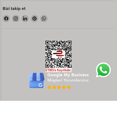
Bizi takip et
Bizi
Bizi
Bizi
Bizi
Bizi
Facebook&#39;de
Instagram&#39;de
LinkedIn&#39;de
Pinterest&#39;de
WhatsApp&#39;de
bul
bul
bul
bul
bul