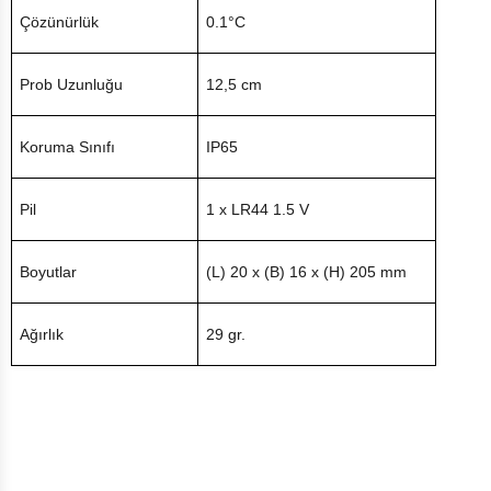
Çözünürlük
0.1°C
Prob Uzunluğu
12,5 cm
Koruma Sınıfı
IP65
Pil
1 x LR44 1.5 V
Boyutlar
(L) 20 x (B) 16 x (H) 205 mm
Ağırlık
29 gr.