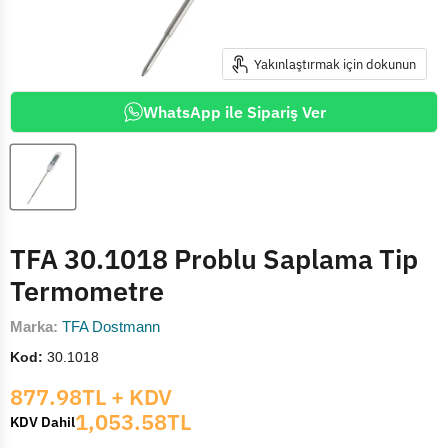
Yakınlaştırmak için dokunun
WhatsApp ile Sipariş Ver
TFA 30.1018 Problu Saplama Tip
Termometre
Marka:
TFA Dostmann
Kod:
30.1018
Mevcut fiyat
877.98TL
+ KDV
1,053.58TL
KDV Dahil