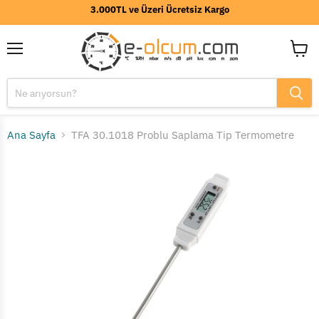
3.000TL ve Üzeri Ücretsiz Kargo
Menü
Sepeti
görünt
Ana Sayfa
TFA 30.1018 Problu Saplama Tip Termometre