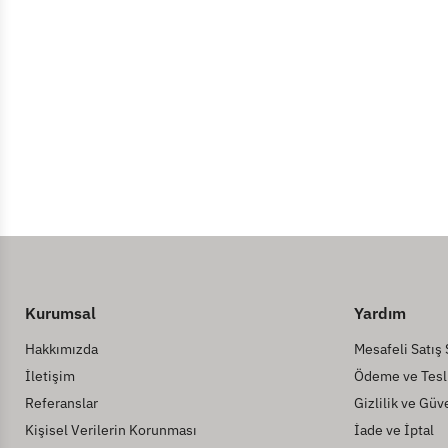
Kurumsal
Yardım
Hakkımızda
Mesafeli Satış
İletişim
Ödeme ve Tesl
Referanslar
Gizlilik ve Güv
Kişisel Verilerin Korunması
İade ve İptal