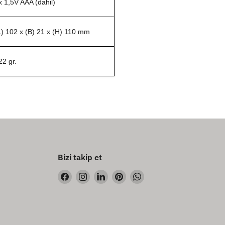
x 1,5V AAA (dahil)
L) 102 x (B) 21 x (H) 110 mm
22 gr.
Bizi takip et
Bizi
Bizi
Bizi
Bizi
Bizi
Facebook&#39;de
Instagram&#39;de
LinkedIn&#39;de
Pinterest&#39;de
WhatsApp&#39;de
bul
bul
bul
bul
bul