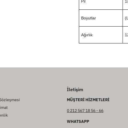
Pil
1
Boyutlar
(
Ağırlık
1
İletişim
 Sözleşmesi
MÜŞTERİ HİZMETLERİ
imat
0 212 567 18 56 - 66
enlik
WHATSAPP