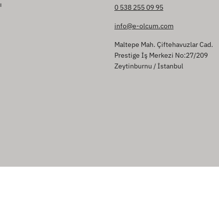
ı
0 538 255 09 95
info@e-olcum.com
Maltepe Mah. Çiftehavuzlar Cad.
Prestige İş Merkezi No:27/209
Zeytinburnu / İstanbul