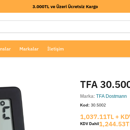
3.000TL ve Üzeri Ücretsiz Kargo
nslar
Markalar
İletişim
TFA 30.500
Marka:
TFA Dostmann
Kod:
30.5002
Mevcut fiyat
1,037.11TL
+ KD
1,244.53T
KDV Dahil