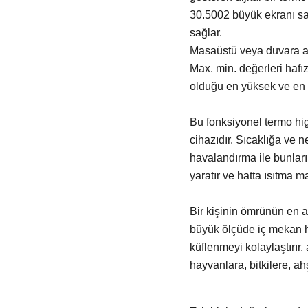
30.5002 büyük ekranı sa
sağlar.
Masaüstü veya duvara ası
Max. min. değerleri hafız
olduğu en yüksek ve en d
Bu fonksiyonel termo hig
cihazıdır. Sıcaklığa ve 
havalandırma ile bunları
yaratır ve hatta ısıtma ma
Bir kişinin ömrünün en az
büyük ölçüde iç mekan ha
küflenmeyi kolaylaştırır,
hayvanlara, bitkilere, ah