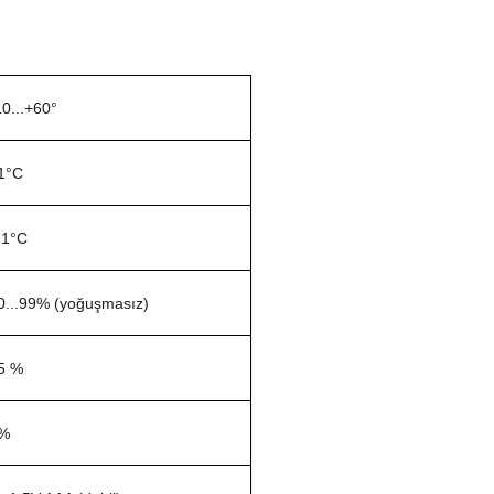
10...+60°
1°C
.1°C
0...99% (yoğuşmasız)
5 %
%