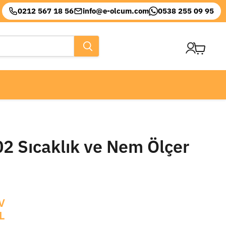
0212 567 18 56
info@e-olcum.com
0538 255 09 95
Sepeti
görüntül
2 Sıcaklık ve Nem Ölçer
V
L