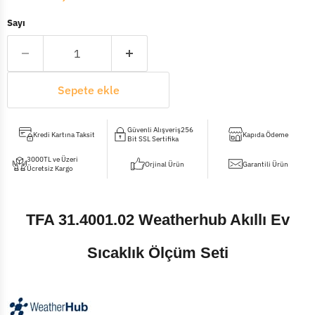
Sayı
Sepete ekle
Güvenli Alışveriş256
Kredi Kartına Taksit
Kapıda Ödeme
Bit SSL Sertifika
3000TL ve Üzeri
Orjinal Ürün
Garantili Ürün
Ücretsiz Kargo
TFA 31.4001.02 Weatherhub Akıllı Ev
Sıcaklık Ölçüm Seti