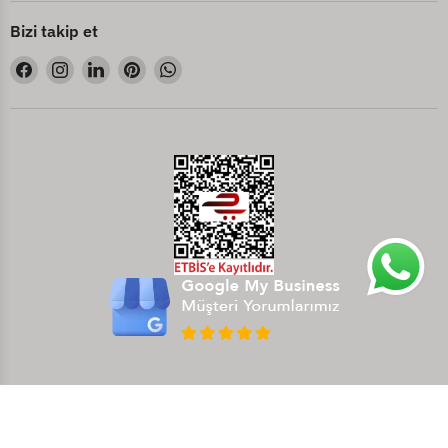
Bizi takip et
Bizi
Bizi
Bizi
Bizi
Bizi
Facebook&#39;de
Instagram&#39;de
LinkedIn&#39;de
Pinterest&#39;de
WhatsApp&#39;de
bul
bul
bul
bul
bul