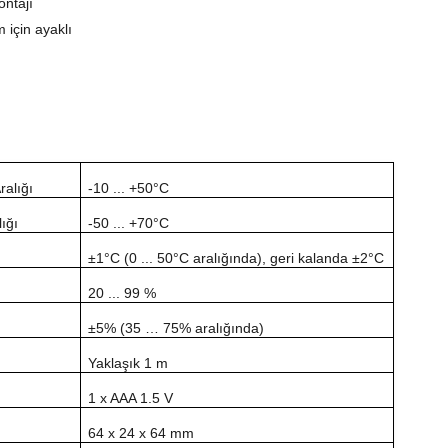
ontajı
 için ayaklı
ralığı
-10 ... +50°C
ığı
-50 ... +70°C
±1°C (0 ... 50°C aralığında), geri kalanda ±2°C
20 ... 99 %
±5% (35 … 75% aralığında)
Yaklaşık 1 m
1 x AAA 1.5 V
64 x 24 x 64 mm