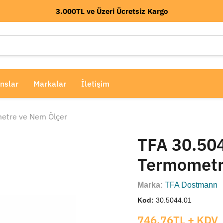
3.000TL ve Üzeri Ücretsiz Kargo
nslar
Markalar
İletişim
metre ve Nem Ölçer
TFA 30.504
Termometr
Marka:
TFA Dostmann
Kod:
30.5044.01
Mevcut fiyat
746.76TL
+ KDV