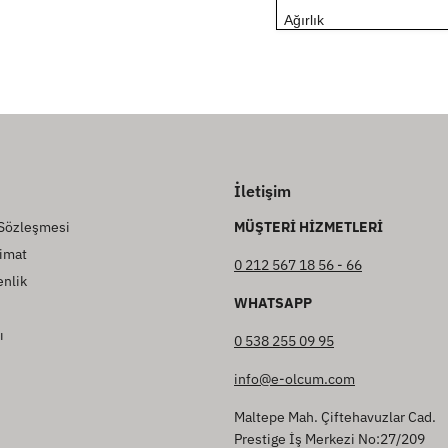
Ağırlık
İletişim
 Sözleşmesi
MÜŞTERİ HİZMETLERİ
imat
0 212 567 18 56 - 66
enlik
WHATSAPP
ı
0 538 255 09 95
info@e-olcum.com
Maltepe Mah. Çiftehavuzlar Cad.
Prestige İş Merkezi No:27/209