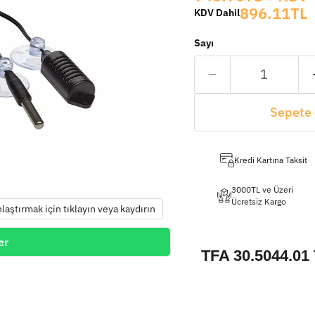
896.11TL
KDV Dahil
Sayı
Sepete 
Kredi Kartına Taksit
3000TL ve Üzeri
Ücretsiz Kargo
nlaştırmak için tıklayın veya kaydırın
er
TFA 30.5044.01