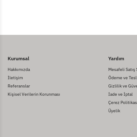
Kurumsal
Yardım
Hakkımızda
Mesafeli Satış
İletişim
Ödeme ve Tesl
Referanslar
Gizlilik ve Güv
Kişisel Verilerin Korunması
İade ve İptal
Çerez Politikas
Üyelik