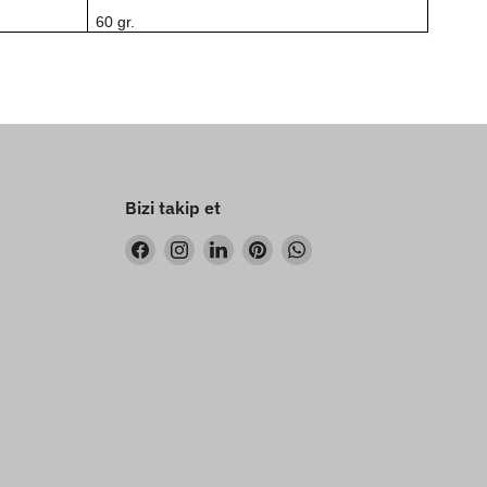
60 gr.
Bizi takip et
Bizi
Bizi
Bizi
Bizi
Bizi
Facebook&#39;de
Instagram&#39;de
LinkedIn&#39;de
Pinterest&#39;de
WhatsApp&#39;de
bul
bul
bul
bul
bul