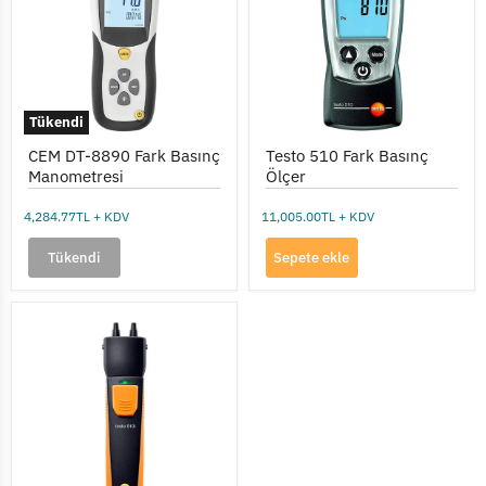
Basınç
Ölçer
Manometresi
Tükendi
CEM DT-8890 Fark Basınç
Testo 510 Fark Basınç
Manometresi
Ölçer
4,284.77TL + KDV
11,005.00TL + KDV
Tükendi
Sepete ekle
Testo
510i
Akıllı
Fark
Basınç
Manometresi