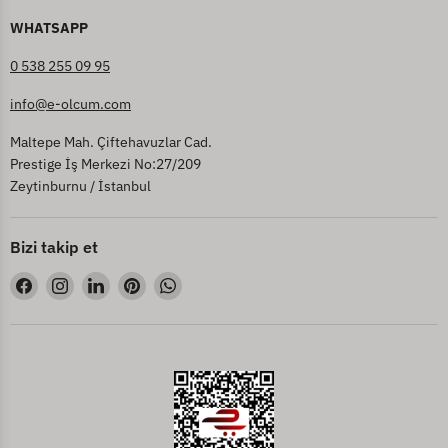
WHATSAPP
0 538 255 09 95
info@e-olcum.com
Maltepe Mah. Çiftehavuzlar Cad.
Prestige İş Merkezi No:27/209
Zeytinburnu / İstanbul
Bizi takip et
Bizi
Bizi
Bizi
Bizi
Bizi
Facebook&#39;de
Instagram&#39;de
LinkedIn&#39;de
Pinterest&#39;de
WhatsApp&#39;de
bul
bul
bul
bul
bul