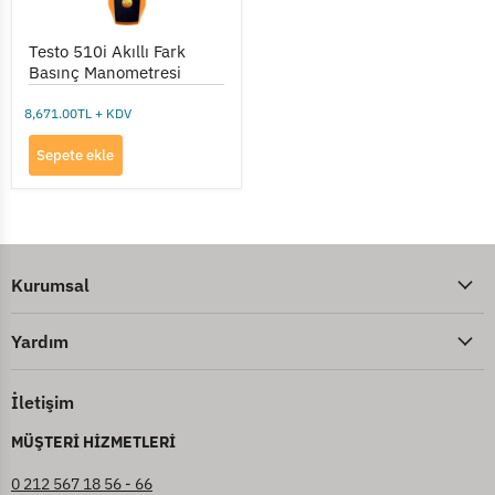
Testo 510i Akıllı Fark
Basınç Manometresi
8,671.00TL + KDV
Sepete ekle
Kurumsal
Yardım
İletişim
MÜŞTERİ HİZMETLERİ
0 212 567 18 56 - 66