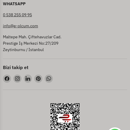
WHATSAPP
0 538 255 09 95
info@e-olcum.com
Maltepe Mah. Çiftehavuzlar Cad.
Prestige İş Merkezi No:27/209
Zeytinburnu / İstanbul
Bizi takip et
Bizi
Bizi
Bizi
Bizi
Bizi
Facebook&#39;de
Instagram&#39;de
LinkedIn&#39;de
Pinterest&#39;de
WhatsApp&#39;de
bul
bul
bul
bul
bul