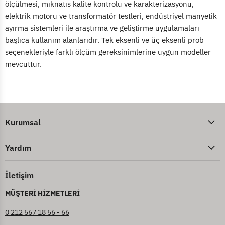
ölçülmesi, mıknatıs kalite kontrolu ve karakterizasyonu,
elektrik motoru ve transformatör testleri, endüstriyel manyetik
ayırma sistemleri ile araştırma ve geliştirme uygulamaları
başlıca kullanım alanlarıdır. Tek eksenli ve üç eksenli prob
seçenekleriyle farklı ölçüm gereksinimlerine uygun modeller
mevcuttur.
Kurumsal
Yardım
İletişim
MÜŞTERİ HİZMETLERİ
0 212 567 18 56 - 66