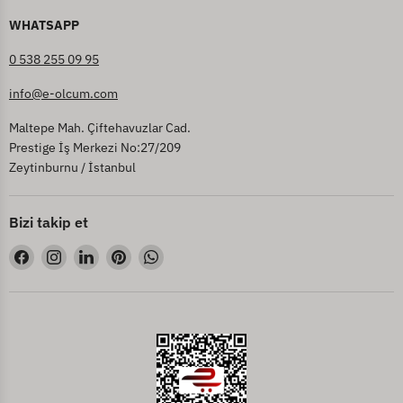
WHATSAPP
0 538 255 09 95
info@e-olcum.com
Maltepe Mah. Çiftehavuzlar Cad.
Prestige İş Merkezi No:27/209
Zeytinburnu / İstanbul
Bizi takip et
Bizi
Bizi
Bizi
Bizi
Bizi
Facebook&#39;de
Instagram&#39;de
LinkedIn&#39;de
Pinterest&#39;de
WhatsApp&#39;de
bul
bul
bul
bul
bul