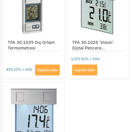
Termometresi
Pencere
Termometresi
TFA 30.1039 Dış Ortam
TFA 30.1025 'Vision'
Termometresi
Dijital Pencere
Termometresi
1,272.52TL + KDV
875.23TL + KDV
Sepete ekle
Sepete ekle
TFA
30.1035
'Vision
Solar'
Pencere
Termometresi