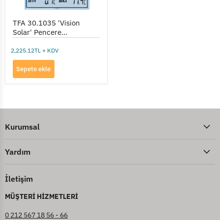
TFA 30.1035 'Vision
Solar' Pencere
Termometresi
2,225.12TL + KDV
Sepete ekle
Kurumsal
Yardım
İletişim
MÜŞTERİ HİZMETLERİ
0 212 567 18 56 - 66