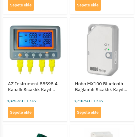
Sepete ekle
Sepete ekle
AZ
Hobo
Instrument
MX100
88598
Bluetooth
4
Bağlantılı
Kanallı
Sıcaklık
Sıcaklık
Kayıt
Kayıt
Cihazı
Cihazı
AZ Instrument 88598 4
Hobo MX100 Bluetooth
Kanallı Sıcaklık Kayıt
Bağlantılı Sıcaklık Kayıt
Cihazı
Cihazı
8,325.38TL + KDV
3,710.74TL + KDV
Sepete ekle
Sepete ekle
Extech
TFA
TH10
31.1057.02