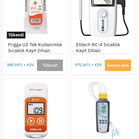
Sıcaklık
Kayıt
Kayıt
Cihazı
Cihazı
Tükendi
Frigga U2 Tek Kullanımlık
Elitech RC-4 Sıcaklık
Sıcaklık Kayıt Cihazı
Kayıt Cihazı
380.59TL + KDV
975.26TL + KDV
Tükendi
Sepete ekle
Elitech
CEM
RC-
DT-
5+
3891G
Sıcaklık
4
Kayıt
Kanallı
Cihazı
Termokupl
(Datalogger)
Kayıt
Cihazı