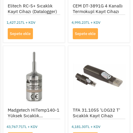
Elitech RC-5+ Sıcaklık
CEM DT-3891G 4 Kanallı
Kayıt Cihazı (Datalogger)
Termokupl Kayıt Cihazı
1,427.21TL + KDV
4,995.23TL + KDV
Sepete ekle
Sepete ekle
Madgetech
TFA
HiTemp140-
31.1055
1
'LOG32
Yüksek
T'
Sıcaklık
Sıcaklık
Dataloggerı
Kayıt
(Otoklav)
Cihazı
Madgetech HiTemp140-1
TFA 31.1055 'LOG32 T'
Yüksek Sıcaklık
Sıcaklık Kayıt Cihazı
Dataloggerı (Otoklav)
43,767.71TL + KDV
4,181.30TL + KDV