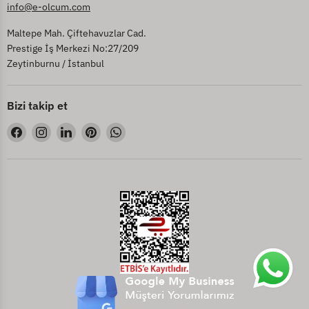
info@e-olcum.com
Maltepe Mah. Çiftehavuzlar Cad.
Prestige İş Merkezi No:27/209
Zeytinburnu / İstanbul
Bizi takip et
Bizi
Bizi
Bizi
Bizi
Bizi
Facebook&#39;de
Instagram&#39;de
LinkedIn&#39;de
Pinterest&#39;de
WhatsApp&#39;de
bul
bul
bul
bul
bul