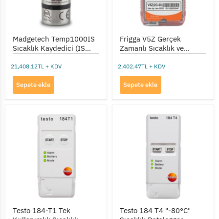
Cihazı
(Tek
Kullanımlık)
Madgetech Temp1000IS
Frigga V5Z Gerçek
Sıcaklık Kaydedici (IS
Zamanlı Sıcaklık ve
Sertifikalı)
Konum Takip Cihazı (Tek
Kullanımlık)
21,408.12TL + KDV
2,402.47TL + KDV
Sepete ekle
Sepete ekle
Testo
Testo
184-
184
T1
T4
Tek
"-80°C"
Kullanımlık
Sıcaklık
Sıcaklık
Datalogger
Kaydedici
(90
Gün
Ömürlü)
Testo 184-T1 Tek
Testo 184 T4 "-80°C"