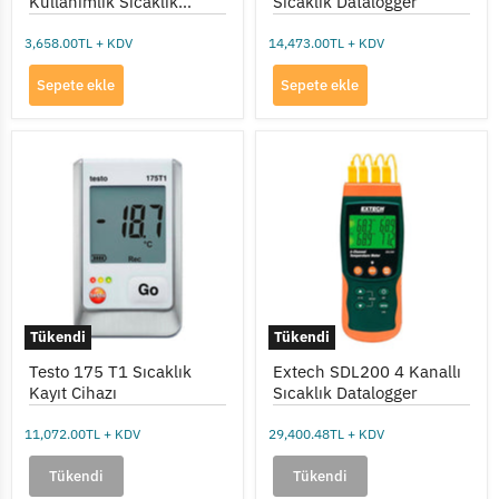
Kullanımlık Sıcaklık
Sıcaklık Datalogger
Kaydedici (90 Gün
Ömürlü)
3,658.00TL + KDV
14,473.00TL + KDV
Sepete ekle
Sepete ekle
Testo
Extech
175
SDL200
T1
4
Sıcaklık
Kanallı
Kayıt
Sıcaklık
Cihazı
Datalogger
Tükendi
Tükendi
Testo 175 T1 Sıcaklık
Extech SDL200 4 Kanallı
Kayıt Cihazı
Sıcaklık Datalogger
11,072.00TL + KDV
29,400.48TL + KDV
Tükendi
Tükendi