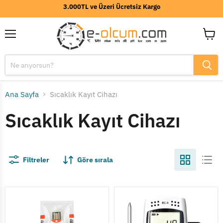
3.000TL ve Üzeri Ücretsiz Kargo
Menü
Sepeti
görünt
Ana Sayfa
Sıcaklık Kayıt Cihazı
Sıcaklık Kayıt Cihazı
Filtreler
Göre sırala
Frigga
Elitech
U2
RC-
Tek
4
Kullanımlık
Sıcaklık