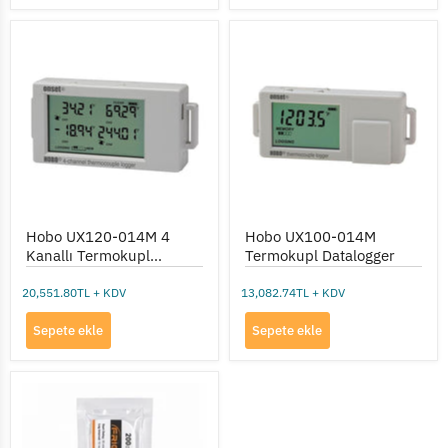
Hobo
Hobo
UX120-
UX100-
014M
014M
4
Termokupl
Kanallı
Datalogger
Termokupl
Datalogger
Hobo UX120-014M 4
Hobo UX100-014M
Kanallı Termokupl
Termokupl Datalogger
Datalogger
20,551.80TL + KDV
13,082.74TL + KDV
Sepete ekle
Sepete ekle
Frigga
U1
Tek
Kullanımlık