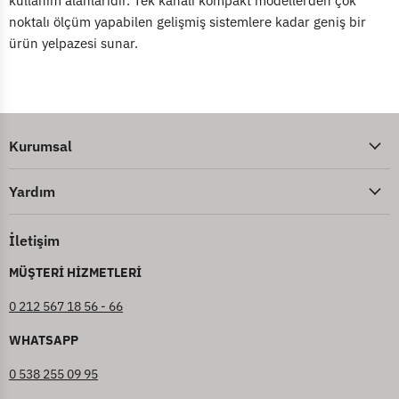
kullanım alanlarıdır. Tek kanalı kompakt modellerden çok
noktalı ölçüm yapabilen gelişmiş sistemlere kadar geniş bir
ürün yelpazesi sunar.
Kurumsal
Yardım
İletişim
MÜŞTERİ HİZMETLERİ
0 212 567 18 56 - 66
WHATSAPP
0 538 255 09 95