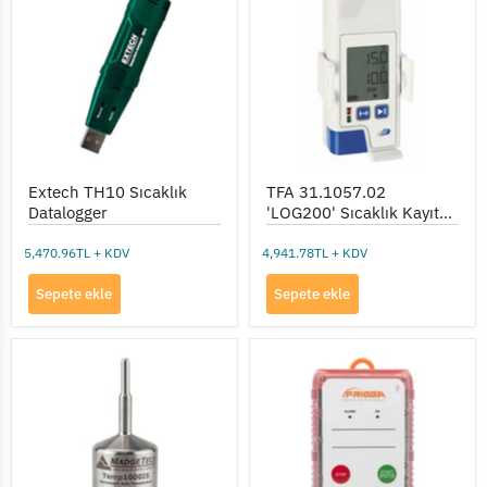
Sıcaklık
'LOG200'
Datalogger
Sıcaklık
Kayıt
Cihazı
Extech TH10 Sıcaklık
TFA 31.1057.02
Datalogger
'LOG200' Sıcaklık Kayıt
Cihazı
5,470.96TL + KDV
4,941.78TL + KDV
Sepete ekle
Sepete ekle
Madgetech
Frigga
Temp1000IS
V5Z
Sıcaklık
Gerçek
Kaydedici
Zamanlı
(IS
Sıcaklık
Sertifikalı)
ve
Konum
Takip