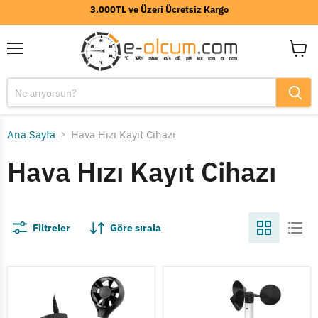
3.000TL ve Üzeri Ücretsiz Kargo
Menü
Sepeti
görünt
Ana Sayfa
Hava Hızı Kayıt Cihazı
Hava Hızı Kayıt Cihazı
Filtreler
Göre sırala
PCE
Scarlet
AM
WR-
45
3
Anemometre
Plus