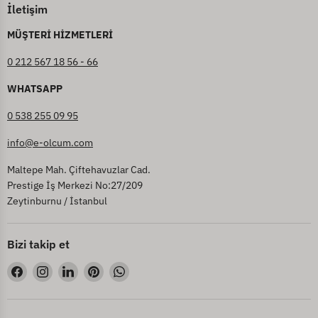
İletişim
MÜŞTERİ HİZMETLERİ
0 212 567 18 56 - 66
WHATSAPP
0 538 255 09 95
info@e-olcum.com
Maltepe Mah. Çiftehavuzlar Cad.
Prestige İş Merkezi No:27/209
Zeytinburnu / İstanbul
Bizi takip et
Bizi
Bizi
Bizi
Bizi
Bizi
Facebook&#39;de
Instagram&#39;de
LinkedIn&#39;de
Pinterest&#39;de
WhatsApp&#39;de
bul
bul
bul
bul
bul