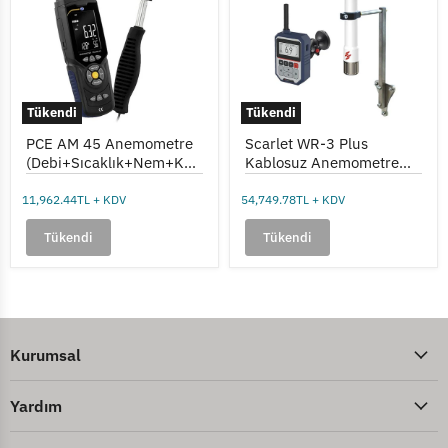
(Debi+Sıcaklık+Nem+Kayıt)
Kablosuz
Anemometre
(Kule
Vinç
Rüzgar
Ölçer)
Tükendi
Tükendi
PCE AM 45 Anemometre
Scarlet WR-3 Plus
(Debi+Sıcaklık+Nem+Kayı
Kablosuz Anemometre
t)
(Kule Vinç Rüzgar Ölçer)
11,962.44TL + KDV
54,749.78TL + KDV
Tükendi
Tükendi
Kurumsal
Yardım