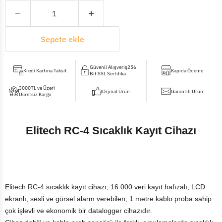
Sepete ekle
Güvenli Alışveriş256
Kredi Kartına Taksit
Kapıda Ödeme
Bit SSL Sertifika
3000TL ve Üzeri
Orjinal Ürün
Garantili Ürün
Ücretsiz Kargo
Elitech RC-4 Sıcaklık Kayıt Cihazı
Elitech RC-4 sıcaklık kayıt cihazı; 16.000 veri kayıt hafızalı, LCD
ekranlı, sesli ve görsel alarm verebilen, 1 metre kablo proba sahip
çok işlevli ve ekonomik bir datalogger cihazıdır.