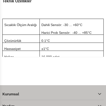
Teknik Özellikler
Sıcaklık Ölçüm Aralığı
Dahili Sensör: -30 ... +60°C
Harici Prob Sensör: -40 ... +85°C
Çözünürlük
0.1°C
Hassasiyet
±1°C
Hafıza
16.000 adet
Kayıt Aralıkları
10 saniye – 24 saat
Pil
CR2450
Ebatlar
84 x 44 x 20 mm
Ağırlık
35 gr
Kurumsal