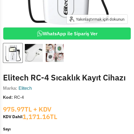
Yakınlaştırmak için dokunun
WhatsApp ile Sipariş Ver
Elitech RC-4 Sıcaklık Kayıt Cihazı
Marka:
Elitech
Kod:
RC-4
Mevcut fiyat
975.97TL
+ KDV
1,171.16TL
KDV Dahil
Sayı