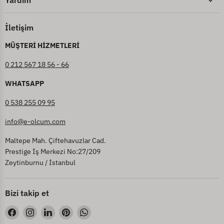
Yardım
İletişim
MÜŞTERİ HİZMETLERİ
0 212 567 18 56 - 66
WHATSAPP
0 538 255 09 95
info@e-olcum.com
Maltepe Mah. Çiftehavuzlar Cad.
Prestige İş Merkezi No:27/209
Zeytinburnu / İstanbul
Bizi takip et
Bizi
Bizi
Bizi
Bizi
Bizi
Facebook&#39;de
Instagram&#39;de
LinkedIn&#39;de
Pinterest&#39;de
WhatsApp&#39;de