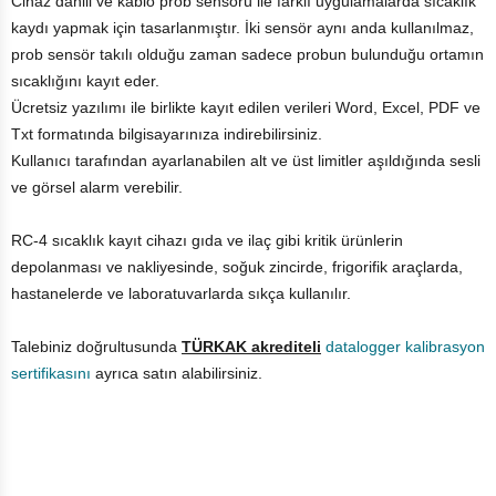
Cihaz dahili ve kablo prob sensörü ile farklı uygulamalarda sıcaklık
kaydı yapmak için tasarlanmıştır. İki sensör aynı anda kullanılmaz,
prob sensör takılı olduğu zaman sadece probun bulunduğu ortamın
sıcaklığını kayıt eder.
Ücretsiz yazılımı ile birlikte kayıt edilen verileri Word, Excel, PDF ve
Txt formatında bilgisayarınıza indirebilirsiniz.
Kullanıcı tarafından ayarlanabilen alt ve üst limitler aşıldığında sesli
ve görsel alarm verebilir.
RC-4 sıcaklık kayıt cihazı gıda ve ilaç gibi kritik ürünlerin
depolanması ve nakliyesinde, soğuk zincirde, frigorifik araçlarda,
hastanelerde ve laboratuvarlarda sıkça kullanılır.
Talebiniz doğrultusunda
TÜRKAK akrediteli
datalogger kalibrasyon
sertifikasını
ayrıca satın alabilirsiniz.