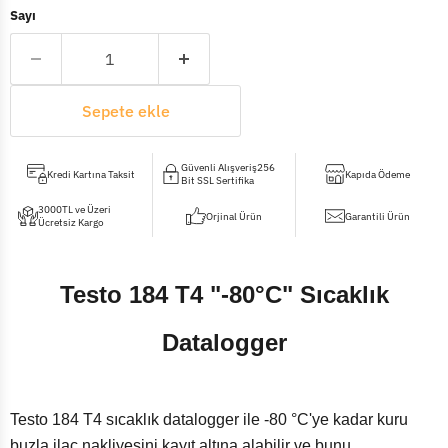
Sayı
Sepete ekle
Güvenli Alışveriş256
Kredi Kartına Taksit
Kapıda Ödeme
Bit SSL Sertifika
3000TL ve Üzeri
Orjinal Ürün
Garantili Ürün
Ücretsiz Kargo
Testo 184 T4 "-80°C" Sıcaklık
Datalogger
Testo 184 T4 sıcaklık datalogger ile -80 °C'ye kadar kuru
buzla ilaç nakliyesini kayıt altına alabilir ve bunu