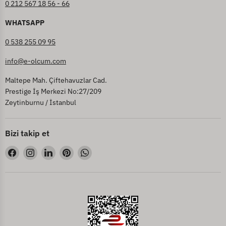
0 212 567 18 56 - 66
WHATSAPP
0 538 255 09 95
info@e-olcum.com
Maltepe Mah. Çiftehavuzlar Cad.
Prestige İş Merkezi No:27/209
Zeytinburnu / İstanbul
Bizi takip et
Bizi
Bizi
Bizi
Bizi
Bizi
Facebook&#39;de
Instagram&#39;de
LinkedIn&#39;de
Pinterest&#39;de
WhatsApp&#39;de
bul
bul
bul
bul
bul