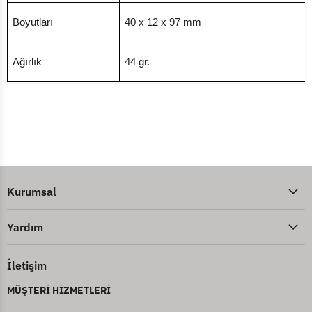
Boyutları
40 x 12 x 97 mm
Ağırlık
44 gr.
Kurumsal
Yardım
İletişim
MÜŞTERİ HİZMETLERİ