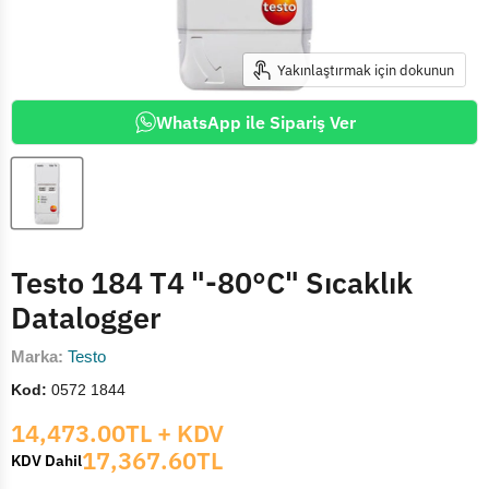
Yakınlaştırmak için dokunun
WhatsApp ile Sipariş Ver
Testo 184 T4 "-80°C" Sıcaklık
Datalogger
Marka:
Testo
Kod:
0572 1844
Mevcut fiyat
14,473.00TL
+ KDV
17,367.60TL
KDV Dahil