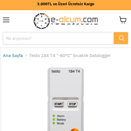
3.000TL ve Üzeri Ücretsiz Kargo
Menü
Sepeti
görünt
Ana Sayfa
Testo 184 T4 "-80°C" Sıcaklık Datalogger