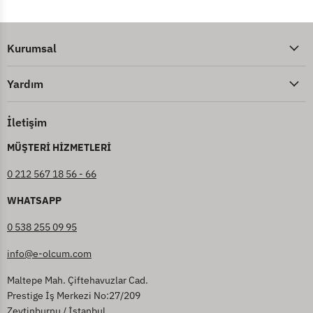
Kurumsal
Yardım
İletişim
MÜŞTERİ HİZMETLERİ
0 212 567 18 56 - 66
WHATSAPP
0 538 255 09 95
info@e-olcum.com
Maltepe Mah. Çiftehavuzlar Cad.
Prestige İş Merkezi No:27/209
Zeytinburnu / İstanbul