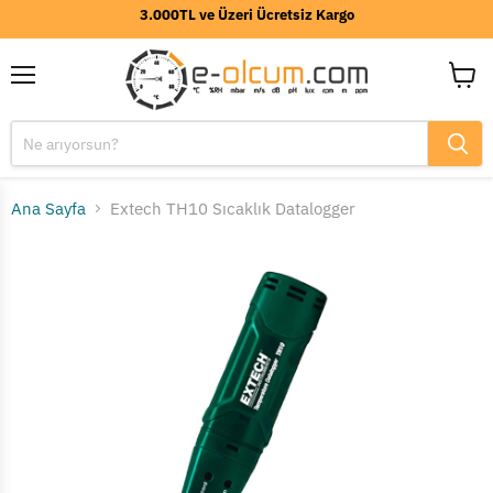
3.000TL ve Üzeri Ücretsiz Kargo
Menü
Sepeti
görünt
Ana Sayfa
Extech TH10 Sıcaklık Datalogger