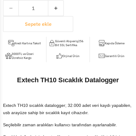
Sepete ekle
Güvenli Alışveriş256
Kredi Kartına Taksit
Kapıda Ödeme
Bit SSL Sertifika
3000TL ve Üzeri
Orjinal Ürün
Garantili Ürün
Ücretsiz Kargo
Extech TH10 Sıcaklık Datalogger
Extech TH10 sıcaklık datalogger; 32.000 adet veri kaydı yapabilen,
usb arayüze sahip bir sıcaklık kayıt cihazıdır.
Seçilebilir zaman aralıkları kullanıcı tarafından ayarlanabilir.