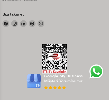
Bizi takip et
Bizi
Bizi
Bizi
Bizi
Bizi
Facebook&#39;de
Instagram&#39;de
LinkedIn&#39;de
Pinterest&#39;de
WhatsApp&#39;de
bul
bul
bul
bul
bul