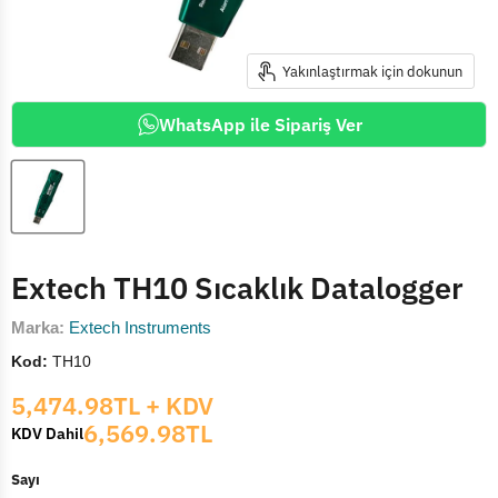
Yakınlaştırmak için dokunun
WhatsApp ile Sipariş Ver
Extech TH10 Sıcaklık Datalogger
Marka:
Extech Instruments
Kod:
TH10
Mevcut fiyat
5,474.98TL
+ KDV
6,569.98TL
KDV Dahil
Sayı