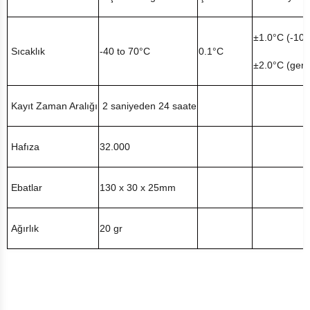
±1.0°C (-10.
Sıcaklık
-40 to 70°C
0.1°C
±2.0°C (geri 
Kayıt Zaman Aralığı
2 saniyeden 24 saate
Hafıza
32.000
Ebatlar
130 x 30 x 25mm
Ağırlık
20 gr