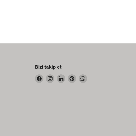
Bizi takip et
Bizi
Bizi
Bizi
Bizi
Bizi
Facebook&#39;de
Instagram&#39;de
LinkedIn&#39;de
Pinterest&#39;de
WhatsApp&#39;de
bul
bul
bul
bul
bul