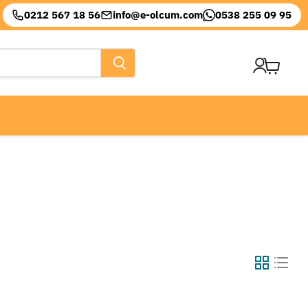
0212 567 18 56
info@e-olcum.com
0538 255 09 95
Sepeti
görüntül