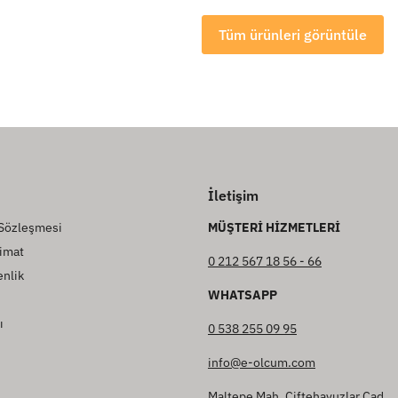
Tüm ürünleri görüntüle
İletişim
 Sözleşmesi
MÜŞTERİ HİZMETLERİ
imat
0 212 567 18 56 - 66
enlik
WHATSAPP
ı
0 538 255 09 95
info@e-olcum.com
Maltepe Mah. Çiftehavuzlar Cad.