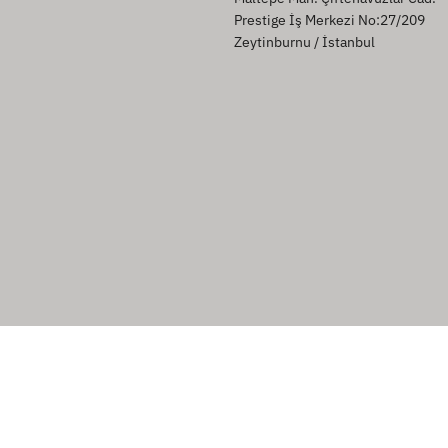
Prestige İş Merkezi No:27/209
Zeytinburnu / İstanbul