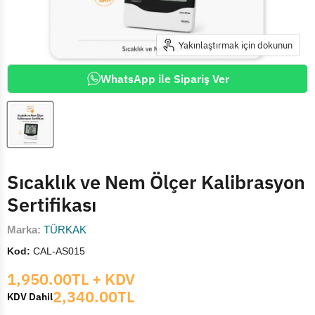
Yakınlaştırmak için dokunun
WhatsApp ile Sipariş Ver
Sıcaklık ve Nem Ölçer Kalibrasyon
Sertifikası
Marka:
TÜRKAK
Kod:
CAL-AS015
Mevcut fiyat
1,950.00TL
+ KDV
2,340.00TL
KDV Dahil