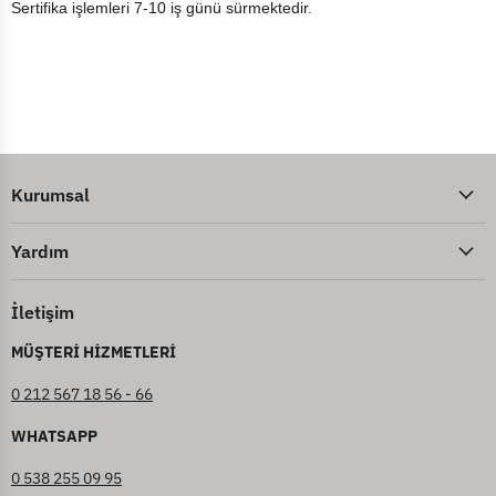
Sertifika işlemleri 7-10 iş günü sürmektedir.
Kurumsal
Yardım
İletişim
MÜŞTERİ HİZMETLERİ
0 212 567 18 56 - 66
WHATSAPP
0 538 255 09 95