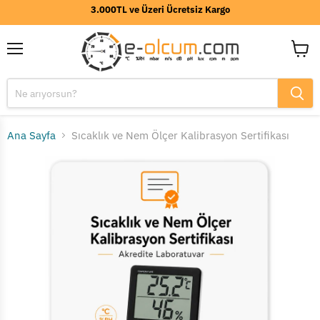
3.000TL ve Üzeri Ücretsiz Kargo
Menü
Sepeti
görünt
Ana Sayfa
Sıcaklık ve Nem Ölçer Kalibrasyon Sertifikası