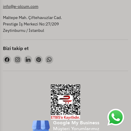
info@e-olcum.com
Maltepe Mah. Çiftehavuzlar Cad.
Prestige İş Merkezi No:27/209
Zeytinburnu / İstanbul
Bizi takip et
Bizi
Bizi
Bizi
Bizi
Bizi
Facebook&#39;de
Instagram&#39;de
LinkedIn&#39;de
Pinterest&#39;de
WhatsApp&#39;de
bul
bul
bul
bul
bul