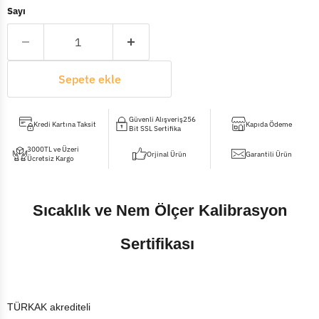
Sayı
Sepete ekle
Güvenli Alışveriş256
Kredi Kartına Taksit
Kapıda Ödeme
Bit SSL Sertifika
3000TL ve Üzeri
Orjinal Ürün
Garantili Ürün
Ücretsiz Kargo
Sıcaklık ve Nem Ölçer Kalibrasyon
Sertifikası
TÜRKAK akrediteli