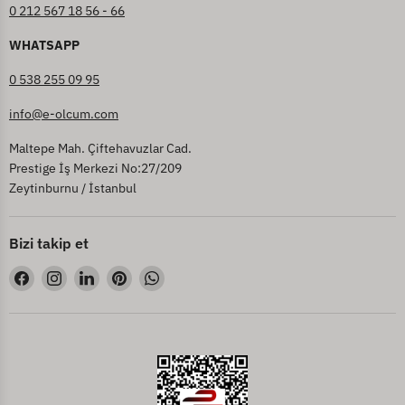
0 212 567 18 56 - 66
WHATSAPP
0 538 255 09 95
info@e-olcum.com
Maltepe Mah. Çiftehavuzlar Cad.
Prestige İş Merkezi No:27/209
Zeytinburnu / İstanbul
Bizi takip et
Bizi
Bizi
Bizi
Bizi
Bizi
Facebook&#39;de
Instagram&#39;de
LinkedIn&#39;de
Pinterest&#39;de
WhatsApp&#39;de
bul
bul
bul
bul
bul