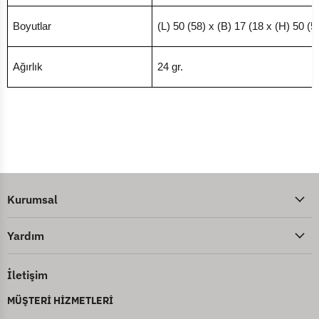
Boyutlar
(L) 50 (58) x (B) 17 (18 x (H) 50 
Ağırlık
24 gr.
Kurumsal
Yardım
İletişim
MÜŞTERİ HİZMETLERİ