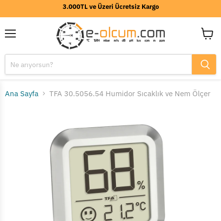
3.000TL ve Üzeri Ücretsiz Kargo
Menü
Sepeti
görünt
Ana Sayfa
TFA 30.5056.54 Humidor Sıcaklık ve Nem Ölçer