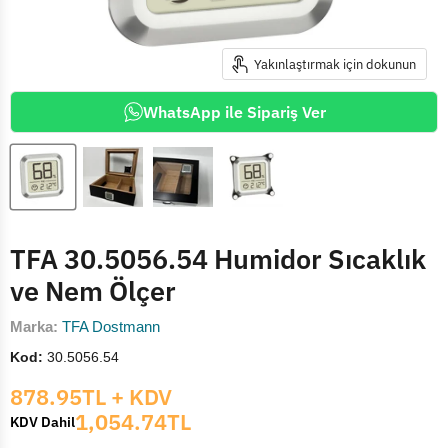
Yakınlaştırmak için dokunun
WhatsApp ile Sipariş Ver
TFA 30.5056.54 Humidor Sıcaklık
ve Nem Ölçer
Marka:
TFA Dostmann
Kod:
30.5056.54
Mevcut fiyat
878.95TL
+ KDV
1,054.74TL
KDV Dahil