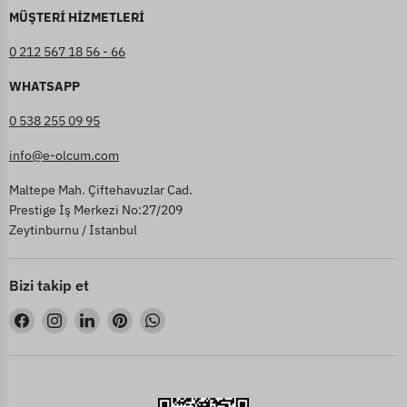
MÜŞTERİ HİZMETLERİ
0 212 567 18 56 - 66
WHATSAPP
0 538 255 09 95
info@e-olcum.com
Maltepe Mah. Çiftehavuzlar Cad.
Prestige İş Merkezi No:27/209
Zeytinburnu / İstanbul
Bizi takip et
Bizi
Bizi
Bizi
Bizi
Bizi
Facebook&#39;de
Instagram&#39;de
LinkedIn&#39;de
Pinterest&#39;de
WhatsApp&#39;de
bul
bul
bul
bul
bul