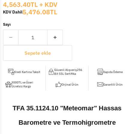
Mevcut fiyat
4,563.40TL
+ KDV
5,476.08TL
KDV Dahil
Sayı
Sepete ekle
Güvenli Alışveriş256
Kredi Kartına Taksit
Kapıda Ödeme
Bit SSL Sertifika
3000TL ve Üzeri
Orjinal Ürün
Garantili Ürün
Ücretsiz Kargo
TFA 35.1124.10 "Meteomar" Hassas
Barometre ve Termohigrometre