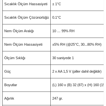
Sıcaklık Ölçüm Hassasiyeti
± 1°C
Sıcaklık Ölçüm Çözünürlüğü
0.1°C
Nem Ölçüm Aralığı
10 … 99% RH
Nem Ölçüm Hassasiyeti
±5% RH (@25°C, 30...80% RH)
Ölçüm Sıklığı
30 saniyede 1
Güç
2 x AA 1,5 V (piller dahil değildir)
Boyutlar
(L) 160 x (B) 32 (87) x (H) 160 (1
Ağırlık
247 gr.