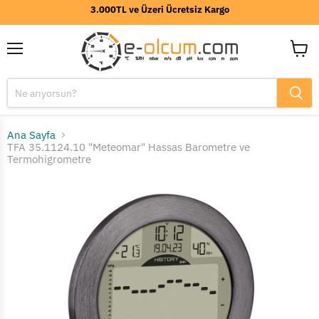
3.000TL ve Üzeri Ücretsiz Kargo
Menü
Sepeti
görünt
Ana Sayfa
TFA 35.1124.10 "Meteomar" Hassas Barometre ve
Termohigrometre