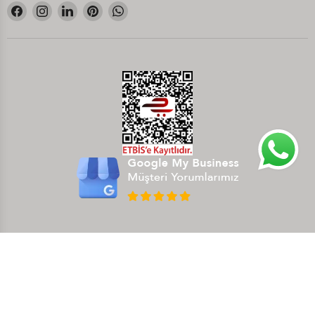
Bizi
Bizi
Bizi
Bizi
Bizi
Facebook&#39;de
Instagram&#39;de
LinkedIn&#39;de
Pinterest&#39;de
WhatsApp&#39;de
bul
bul
bul
bul
bul