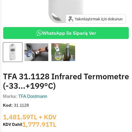
Yakınlaştırmak için dokunun
WhatsApp ile Sipariş Ver
TFA 31.1128 Infrared Termometre
(-33...+199°C)
Marka:
TFA Dostmann
Kod:
31.1128
Mevcut fiyat
1,481.59TL
+ KDV
1,777.91TL
KDV Dahil