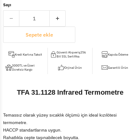
Sayı
Sepete ekle
Güvenli Alışveriş256
Kredi Kartına Taksit
Kapıda Ödeme
Bit SSL Sertifika
3000TL ve Üzeri
Orjinal Ürün
Garantili Ürün
Ücretsiz Kargo
TFA 31.1128 Infrared Termometre
Temassız olarak yüzey sıcaklık ölçümü için ideal kızılötesi
termometre.
HACCP standartlarına uygun.
Rahatlıkla cepte taşınabilecek boyutta.