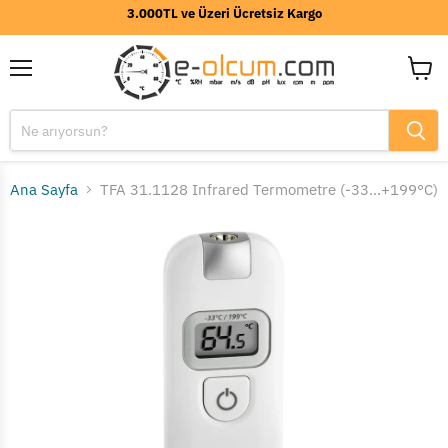
3.000TL ve Üzeri Ücretsiz Kargo
Menü
Sepeti
görünt
Ana Sayfa
TFA 31.1128 Infrared Termometre (-33...+199°C)