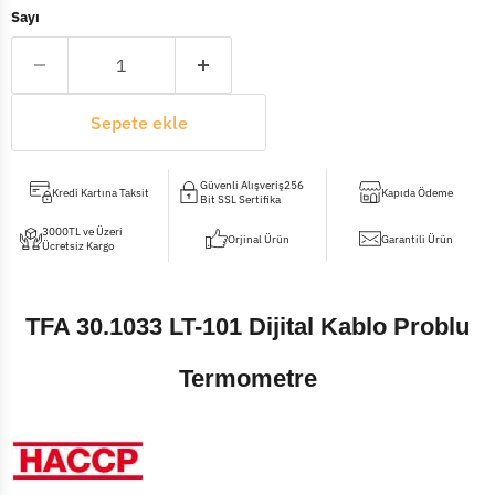
Sayı
Sepete ekle
Güvenli Alışveriş256
Kredi Kartına Taksit
Kapıda Ödeme
Bit SSL Sertifika
3000TL ve Üzeri
Orjinal Ürün
Garantili Ürün
Ücretsiz Kargo
TFA 30.1033 LT-101 Dijital Kablo Problu
Termometre