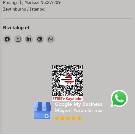
Prestige İş Merkezi No:27/209
Zeytinburnu / İstanbul
Bizi takip et
Bizi
Bizi
Bizi
Bizi
Bizi
Facebook&#39;de
Instagram&#39;de
LinkedIn&#39;de
Pinterest&#39;de
WhatsApp&#39;de
bul
bul
bul
bul
bul