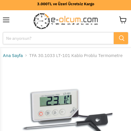
3.000TL ve Üzeri Ücretsiz Kargo
Menü
Sepeti
görünt
Ana Sayfa
TFA 30.1033 LT-101 Kablo Problu Termometre