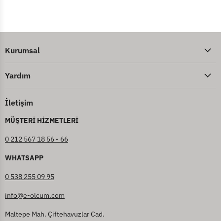
Kurumsal
Yardım
İletişim
MÜŞTERİ HİZMETLERİ
0 212 567 18 56 - 66
WHATSAPP
0 538 255 09 95
info@e-olcum.com
Maltepe Mah. Çiftehavuzlar Cad.