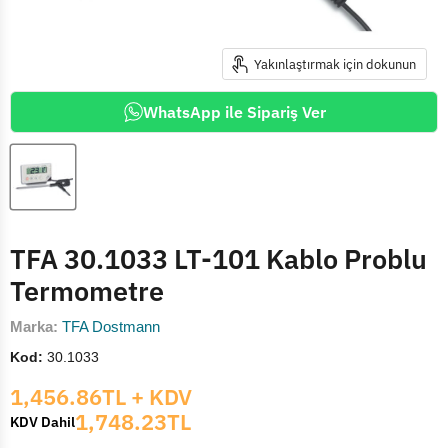
Yakınlaştırmak için dokunun
WhatsApp ile Sipariş Ver
TFA 30.1033 LT-101 Kablo Problu
Termometre
Marka:
TFA Dostmann
Kod:
30.1033
Mevcut fiyat
1,456.86TL
+ KDV
1,748.23TL
KDV Dahil