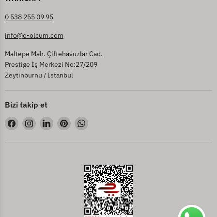
0 538 255 09 95
info@e-olcum.com
Maltepe Mah. Çiftehavuzlar Cad.
Prestige İş Merkezi No:27/209
Zeytinburnu / İstanbul
Bizi takip et
Bizi
Bizi
Bizi
Bizi
Bizi
Facebook&#39;de
Instagram&#39;de
LinkedIn&#39;de
Pinterest&#39;de
WhatsApp&#39;de
bul
bul
bul
bul
bul