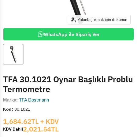
Yakınlaştırmak için dokunun
WhatsApp ile Sipariş Ver
TFA 30.1021 Oynar Başlıklı Problu
Termometre
Marka:
TFA Dostmann
Kod:
30.1021
Mevcut fiyat
1,684.62TL
+ KDV
2,021.54TL
KDV Dahil