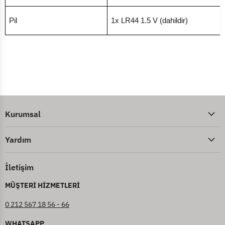
Pil
1x LR44 1.5 V (dahildir)
Kurumsal
Yardım
İletişim
MÜŞTERİ HİZMETLERİ
0 212 567 18 56 - 66
WHATSAPP