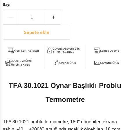
Sayı
Sepete ekle
Güvenli Alışveriş256
Kredi Kartına Taksit
Kapıda Ödeme
Bit SSL Sertifika
3000TL ve Üzeri
Orjinal Ürün
Garantili Ürün
Ücretsiz Kargo
TFA 30.1021 Oynar Başlıklı Problu
Termometre
TFA 30.1021 problu termometre; 180° dönebilen ekrana
sahip, -40 ... +200°C aralığında sıcaklık ölçebilen, 18 ccm