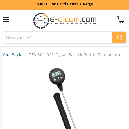
3.000TL ve Üzeri Ücretsiz Kargo
Menü
Sepeti
görünt
Ana Sayfa
TFA 30.1021 Oynar Başlıklı Problu Termometre