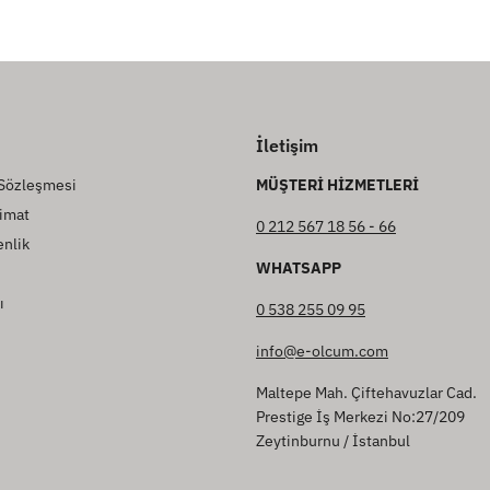
İletişim
 Sözleşmesi
MÜŞTERİ HİZMETLERİ
imat
0 212 567 18 56 - 66
enlik
WHATSAPP
ı
0 538 255 09 95
info@e-olcum.com
Maltepe Mah. Çiftehavuzlar Cad.
Prestige İş Merkezi No:27/209
Zeytinburnu / İstanbul