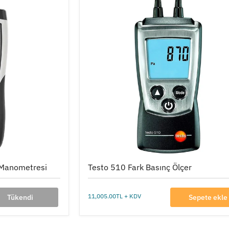
Testo
510
Fark
Basınç
Ölçer
 Manometresi
Testo 510 Fark Basınç Ölçer
11,005.00TL + KDV
Tükendi
Sepete ekle