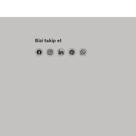
Bizi takip et
Bizi
Bizi
Bizi
Bizi
Bizi
Facebook&#39;de
Instagram&#39;de
LinkedIn&#39;de
Pinterest&#39;de
WhatsApp&#39;de
bul
bul
bul
bul
bul