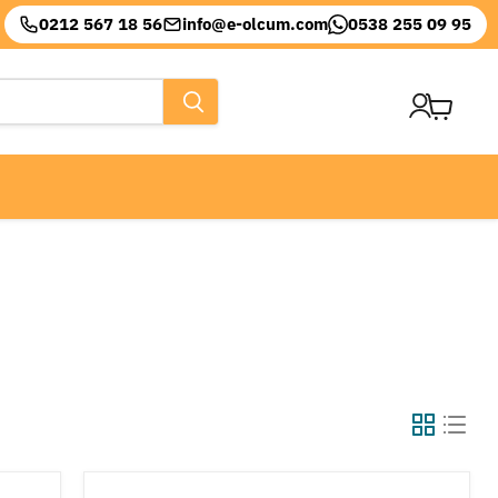
0212 567 18 56
info@e-olcum.com
0538 255 09 95
Sepeti
görüntül