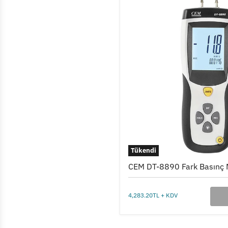
CEM
DT-
8890
Fark
Basınç
Manometresi
Tükendi
CEM DT-8890 Fark Basınç
4,283.20TL + KDV