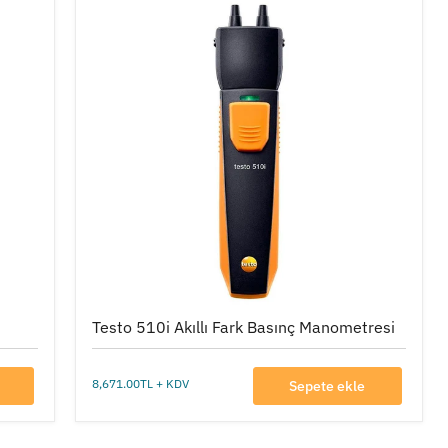
Testo
510i
Akıllı
Fark
Basınç
Manometresi
Testo 510i Akıllı Fark Basınç Manometresi
8,671.00TL + KDV
Sepete ekle