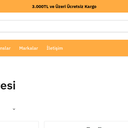
3.000TL ve Üzeri Ücretsiz Kargo
nslar
Markalar
İletişim
esi