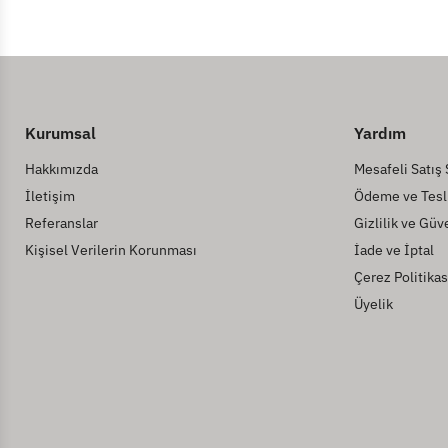
Kurumsal
Yardım
Hakkımızda
Mesafeli Satış
İletişim
Ödeme ve Tesl
Referanslar
Gizlilik ve Güv
Kişisel Verilerin Korunması
İade ve İptal
Çerez Politikas
Üyelik