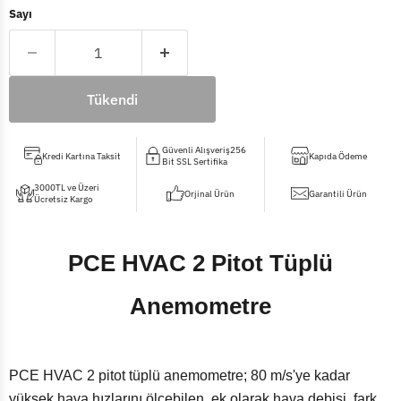
Sayı
Tükendi
Güvenli Alışveriş256
Kredi Kartına Taksit
Kapıda Ödeme
Bit SSL Sertifika
3000TL ve Üzeri
Orjinal Ürün
Garantili Ürün
Ücretsiz Kargo
PCE HVAC 2 Pitot Tüplü
Anemometre
PCE HVAC 2 pitot tüplü anemometre; 80 m/s'ye kadar
yüksek hava hızlarını ölçebilen, ek olarak hava debisi, fark