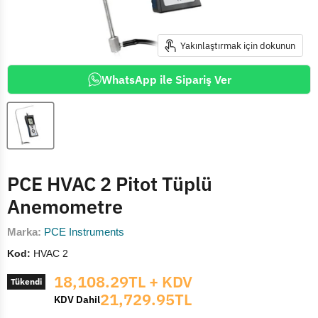
Yakınlaştırmak için dokunun
WhatsApp ile Sipariş Ver
PCE HVAC 2 Pitot Tüplü
Anemometre
Marka:
PCE Instruments
Kod:
HVAC 2
Mevcut fiyat
18,108.29TL
+ KDV
Tükendi
21,729.95TL
KDV Dahil