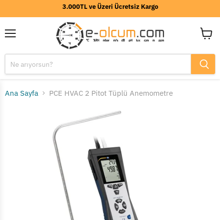
3.000TL ve Üzeri Ücretsiz Kargo
Menü
Sepeti
görünt
Ana Sayfa
PCE HVAC 2 Pitot Tüplü Anemometre