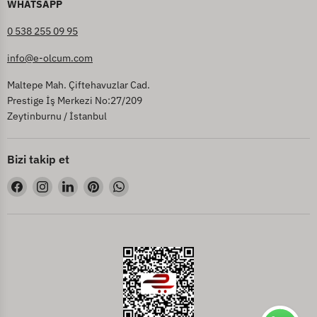
WHATSAPP
0 538 255 09 95
info@e-olcum.com
Maltepe Mah. Çiftehavuzlar Cad.
Prestige İş Merkezi No:27/209
Zeytinburnu / İstanbul
Bizi takip et
Bizi
Bizi
Bizi
Bizi
Bizi
Facebook&#39;de
Instagram&#39;de
LinkedIn&#39;de
Pinterest&#39;de
WhatsApp&#39;de
bul
bul
bul
bul
bul