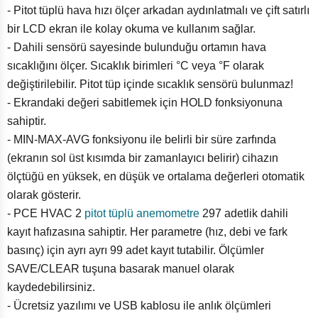
- Pitot tüplü hava hızı ölçer arkadan aydınlatmalı ve çift satırlı
bir LCD ekran ile kolay okuma ve kullanım sağlar.
- Dahili sensörü sayesinde bulunduğu ortamın hava
sıcaklığını ölçer. Sıcaklık birimleri °C veya °F olarak
değiştirilebilir. Pitot tüp içinde sıcaklık sensörü bulunmaz!
- Ekrandaki değeri sabitlemek için HOLD fonksiyonuna
sahiptir.
- MIN-MAX-AVG fonksiyonu ile belirli bir süre zarfında
(ekranın sol üst kısımda bir zamanlayıcı belirir) cihazın
ölçtüğü en yüksek, en düşük ve ortalama değerleri otomatik
olarak gösterir.
- PCE HVAC 2
pitot tüplü anemometre
297 adetlik dahili
kayıt hafızasına sahiptir. Her parametre (hız, debi ve fark
basınç) için ayrı ayrı 99 adet kayıt tutabilir. Ölçümler
SAVE/CLEAR tuşuna basarak manuel olarak
kaydedebilirsiniz.
- Ücretsiz yazılımı ve USB kablosu ile anlık ölçümleri