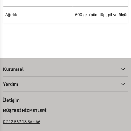
Ağırlık
600 gr. (pitot tüp, pil ve ölçüm 
Kurumsal
Yardım
İletişim
MÜŞTERİ HİZMETLERİ
0 212 567 18 56 - 66