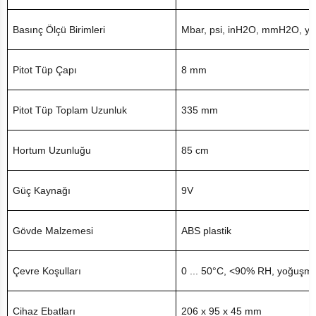
Basınç Ölçü Birimleri
Mbar, psi, inH2O, mmH2O, ya
Pitot Tüp Çapı
8 mm
Pitot Tüp Toplam Uzunluk
335 mm
Hortum Uzunluğu
85 cm
Güç Kaynağı
9V
Gövde Malzemesi
ABS plastik
Çevre Koşulları
0 ... 50°C, <90% RH, yoğuşm
Cihaz Ebatları
206 x 95 x 45 mm