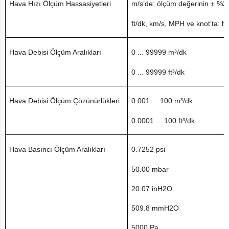
Hava Hızı Ölçüm Hassasiyetleri
m/s’de: ölçüm değerinin ± %2.
ft/dk, km/s, MPH ve knot’ta: h
Hava Debisi Ölçüm Aralıkları
0 ... 99999 m³/dk
0 ... 99999 ft³/dk
Hava Debisi Ölçüm Çözünürlükleri
0.001 ... 100 m³/dk
0.0001 ... 100 ft³/dk
Hava Basıncı Ölçüm Aralıkları
0.7252 psi
50.00 mbar
20.07 inH2O
509.8 mmH2O
5000 Pa