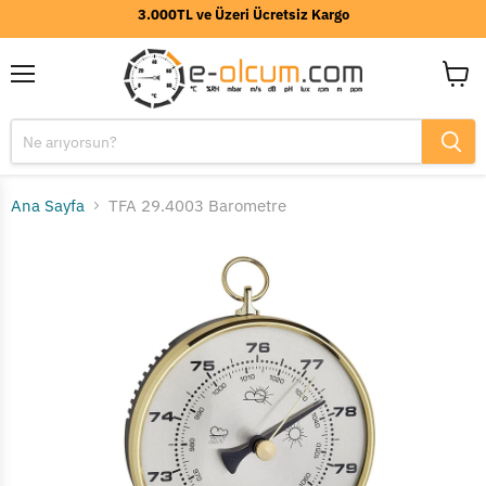
3.000TL ve Üzeri Ücretsiz Kargo
Menü
Sepeti
görünt
Ana Sayfa
TFA 29.4003 Barometre