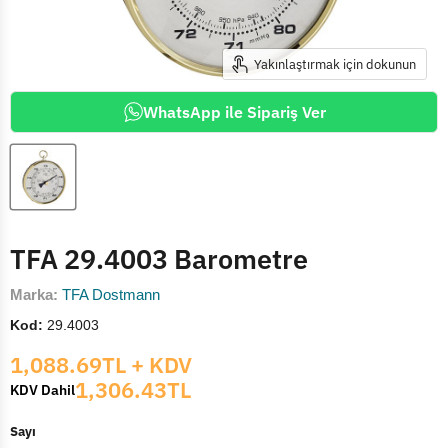
Yakınlaştırmak için dokunun
WhatsApp ile Sipariş Ver
TFA 29.4003 Barometre
Marka:
TFA Dostmann
Kod:
29.4003
Mevcut fiyat
1,088.69TL
+ KDV
1,306.43TL
KDV Dahil
Sayı