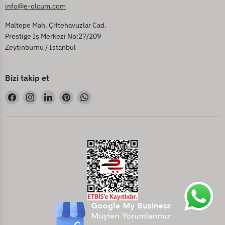
info@e-olcum.com
Maltepe Mah. Çiftehavuzlar Cad.
Prestige İş Merkezi No:27/209
Zeytinburnu / İstanbul
Bizi takip et
Bizi
Bizi
Bizi
Bizi
Bizi
Facebook&#39;de
Instagram&#39;de
LinkedIn&#39;de
Pinterest&#39;de
WhatsApp&#39;de
bul
bul
bul
bul
bul