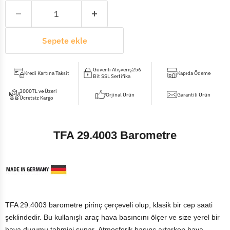
Sepete ekle
Güvenli Alışveriş256
Kredi Kartına Taksit
Kapıda Ödeme
Bit SSL Sertifika
3000TL ve Üzeri
Orjinal Ürün
Garantili Ürün
Ücretsiz Kargo
TFA 29.4003 Barometre
TFA 29.4003 barometre pirinç çerçeveli olup, klasik bir cep saati
şeklindedir. Bu kullanışlı araç hava basıncını ölçer ve size yerel bir
hava durumu tahmini sunar.
Atmosferik basınç artarken hava