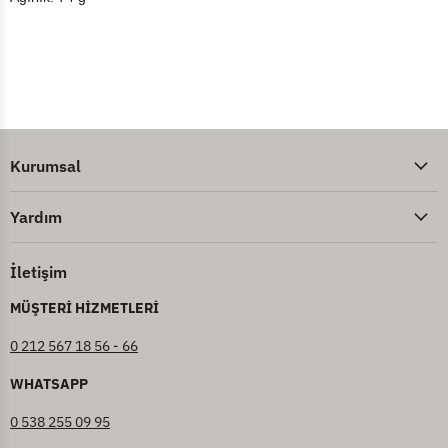
Kurumsal
Yardım
İletişim
MÜŞTERİ HİZMETLERİ
0 212 567 18 56 - 66
WHATSAPP
0 538 255 09 95