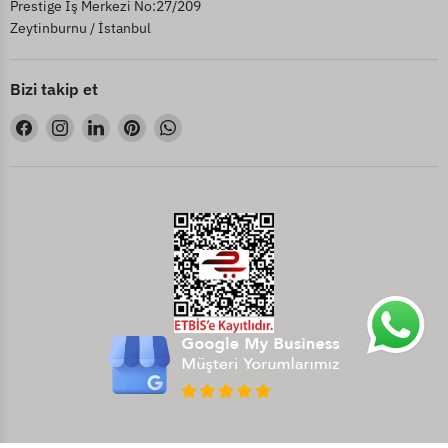
Prestige İş Merkezi No:27/209
Zeytinburnu / İstanbul
Bizi takip et
Bizi
Bizi
Bizi
Bizi
Bizi
Facebook&#39;de
Instagram&#39;de
LinkedIn&#39;de
Pinterest&#39;de
WhatsApp&#39;de
bul
bul
bul
bul
bul