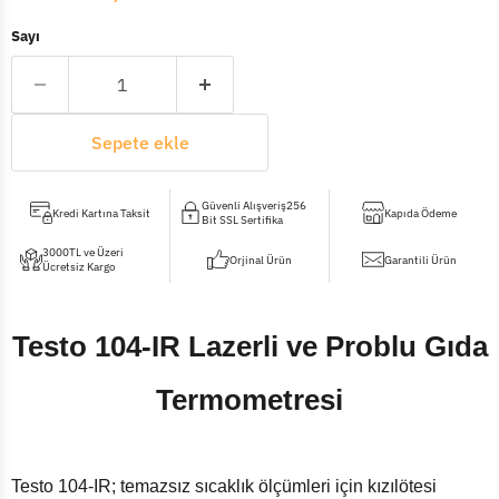
Sayı
Sepete ekle
Güvenli Alışveriş256
Kredi Kartına Taksit
Kapıda Ödeme
Bit SSL Sertifika
3000TL ve Üzeri
Orjinal Ürün
Garantili Ürün
Ücretsiz Kargo
Testo 104-IR Lazerli ve Problu Gıda
Termometresi
Testo 104-IR; temazsız sıcaklık ölçümleri için kızılötesi