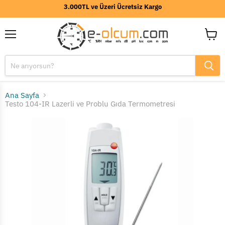
3.000TL ve Üzeri Ücretsiz Kargo
Menü
Sepeti
görünt
Ana Sayfa
Testo 104-IR Lazerli ve Problu Gıda Termometresi