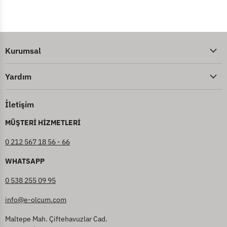
Kurumsal
Yardım
İletişim
MÜŞTERİ HİZMETLERİ
0 212 567 18 56 - 66
WHATSAPP
0 538 255 09 95
info@e-olcum.com
Maltepe Mah. Çiftehavuzlar Cad.