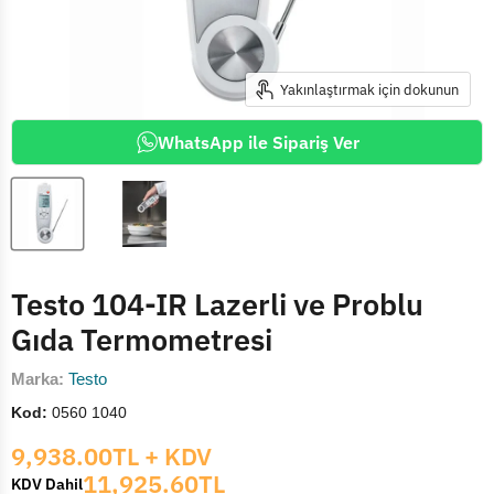
Yakınlaştırmak için dokunun
WhatsApp ile Sipariş Ver
Testo 104-IR Lazerli ve Problu
Gıda Termometresi
Marka:
Testo
Kod:
0560 1040
Mevcut fiyat
9,938.00TL
+ KDV
11,925.60TL
KDV Dahil