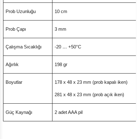
Prob Uzunluğu
10 cm
Prob Çapı
3 mm
Çalışma Sıcaklığı
-20 … +50°C
Ağırlık
198 gr
Boyutlar
178 x 48 x 23 mm (prob kapalı iken)
281 x 48 x 23 mm (prob açık iken)
Güç Kaynağı
2 adet AAA pil