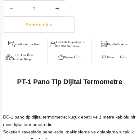
Sepete ekle
Güvenli Alışveriş256
Kredi Kartına Taksit
Kapıda Ödeme
Bit SSL Sertifika
3000TL ve Üzeri
Orjinal Ürün
Garantili Ürün
Ücretsiz Kargo
PT-1 Pano Tip Dijital Termometre
DC-1 pano tip dijital termometre; küçük ebatlı ve 1 metre kablolu bir
mini dijital termometredir.
Soketleri sayesinde panellerde, makinelerde ve dolaplarda sıcaklık