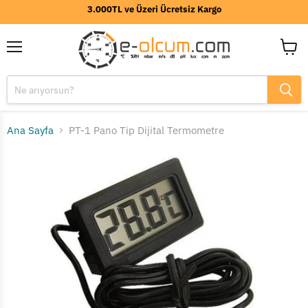
3.000TL ve Üzeri Ücretsiz Kargo
Menü
Sepeti
görünt
Ana Sayfa
PT-1 Pano Tip Dijital Termometre