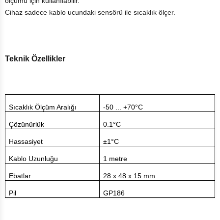
ölçümü için kullanılabilir.
Cihaz sadece kablo ucundaki sensörü ile sıcaklık ölçer.
Teknik Özellikler
Sıcaklık Ölçüm Aralığı
-50 ... +70°C
Çözünürlük
0.1°C
Hassasiyet
±
1°C
Kablo Uzunluğu
1 metre
Ebatlar
28 x 48 x 15 mm
Pil
GP186