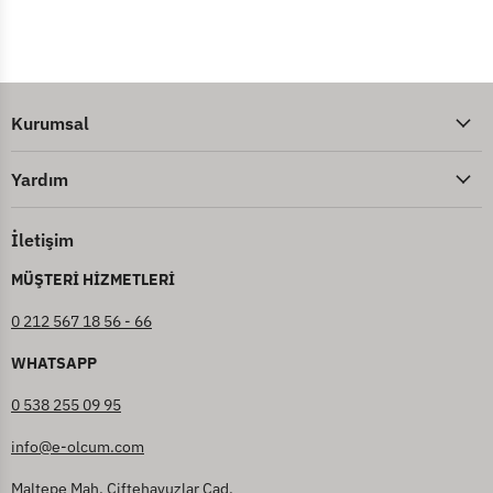
Kurumsal
Yardım
İletişim
MÜŞTERİ HİZMETLERİ
0 212 567 18 56 - 66
WHATSAPP
0 538 255 09 95
info@e-olcum.com
Maltepe Mah. Çiftehavuzlar Cad.