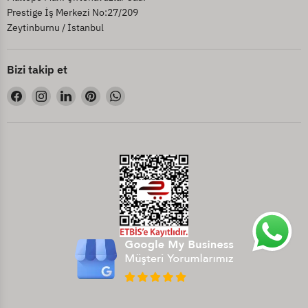
Prestige İş Merkezi No:27/209
Zeytinburnu / İstanbul
Bizi takip et
Bizi
Bizi
Bizi
Bizi
Bizi
Facebook&#39;de
Instagram&#39;de
LinkedIn&#39;de
Pinterest&#39;de
WhatsApp&#39;de
bul
bul
bul
bul
bul