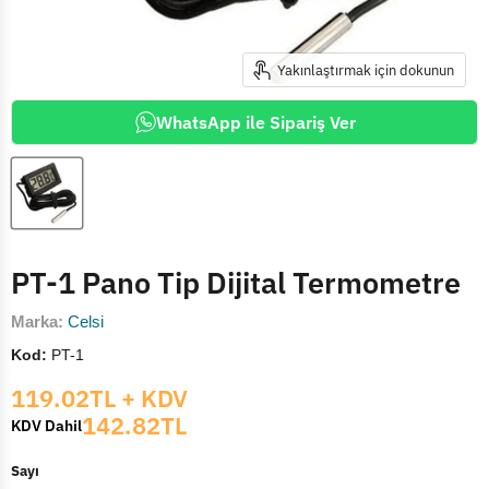
Yakınlaştırmak için dokunun
WhatsApp ile Sipariş Ver
PT-1 Pano Tip Dijital Termometre
Marka:
Celsi
Kod:
PT-1
Mevcut fiyat
119.02TL
+ KDV
142.82TL
KDV Dahil
Sayı