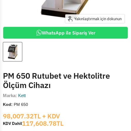
Yakınlaştırmak için dokunun
WhatsApp ile Sipariş Ver
PM 650 Rutubet ve Hektolitre
Ölçüm Cihazı
Marka:
Kett
Kod:
PM 650
Mevcut fiyat
98,007.32TL
+ KDV
117,608.78TL
KDV Dahil