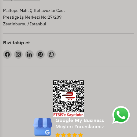
Maltepe Mah. Çiftehavuzlar Cad.
Prestige İş Merkezi No:27/209
Zeytinburnu / İstanbul
Bizi takip et
Bizi
Bizi
Bizi
Bizi
Bizi
Facebook&#39;de
Instagram&#39;de
LinkedIn&#39;de
Pinterest&#39;de
WhatsApp&#39;de
bul
bul
bul
bul
bul