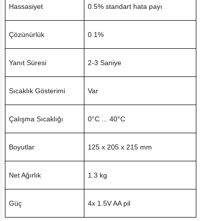
Hassasiyet
0.5% standart hata payı
Çözünürlük
0.1%
Yanıt Süresi
2-3 Saniye
Sıcaklık Gösterimi
Var
Çalışma Sıcaklığı
0°C ... 40°C
Boyutlar
125 x 205 x 215 mm
Net Ağırlık
1.3 kg
Güç
4x 1.5V AA pil