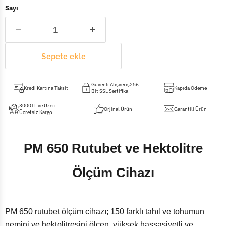
Sayı
Sepete ekle
Güvenli Alışveriş256
Kredi Kartına Taksit
Kapıda Ödeme
Bit SSL Sertifika
3000TL ve Üzeri
Orjinal Ürün
Garantili Ürün
Ücretsiz Kargo
PM 650 Rutubet ve Hektolitre
Ölçüm Cihazı
PM 650 rutubet ölçüm cihazı; 150 farklı tahıl ve tohumun
nemini ve hektolitresini ölçen, yüksek hassasiyetli ve