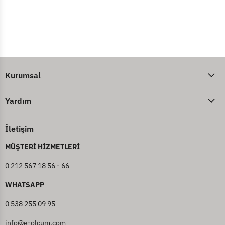
Kurumsal
Yardım
İletişim
MÜŞTERİ HİZMETLERİ
0 212 567 18 56 - 66
WHATSAPP
0 538 255 09 95
info@e-olcum.com