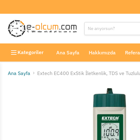
Kategoriler
Ana Sayfa
Hakkımızda
Refera
Ana Sayfa
Extech EC400 ExStik İletkenlik, TDS ve Tuzlul