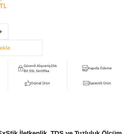
TL
ekle
Güvenli Alışveriş256
Kapıda Ödeme
Bit SSL Sertifika
Orjinal Ürün
Garantili Ürün
xStik İletkenlik, TDS ve Tuzluluk Ölçüm