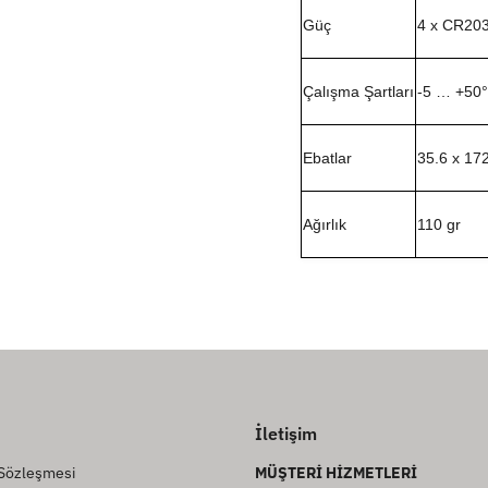
Güç
4 x CR20
Çalışma Şartları
-5 … +50
Ebatlar
35.6 x 17
Ağırlık
110 gr
İletişim
 Sözleşmesi
MÜŞTERİ HİZMETLERİ