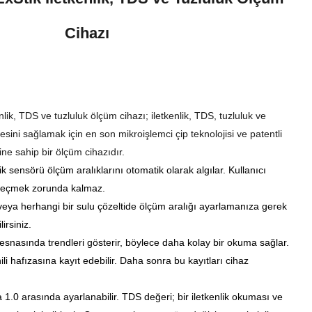
Cihazı
lik, TDS ve tuzluluk ölçüm cihazı; iletkenlik, TDS, tuzluluk ve
sini sağlamak için en son mikroişlemci çip teknolojisi ve patentli
ine sahip bir ölçüm cihazıdır.
ik sensörü ölçüm aralıklarını otomatik olarak algılar. Kullanıcı
ğı seçmek zorunda kalmaz.
eya herhangi bir sulu çözeltide ölçüm aralığı ayarlamanıza gerek
irsiniz.
esnasında trendleri gösterir, böylece daha kolay bir okuma sağlar.
i hafızasına kayıt edebilir. Daha sonra bu kayıtları cihaz
.
la 1.0 arasında ayarlanabilir. TDS değeri; bir iletkenlik okuması ve