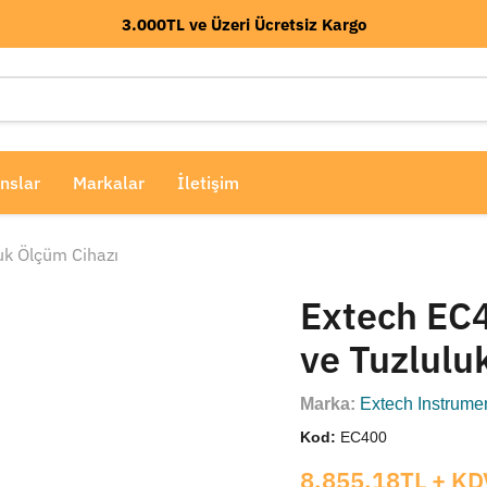
3.000TL ve Üzeri Ücretsiz Kargo
nslar
Markalar
İletişim
uk Ölçüm Cihazı
Extech EC4
ve Tuzlulu
Marka:
Extech Instrume
Kod:
EC400
Mevcut fiyat
8,855.18TL
+ KD