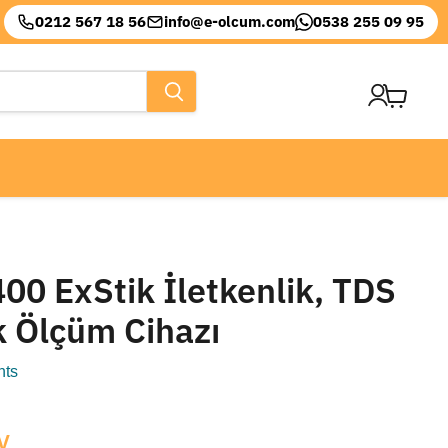
0212 567 18 56
info@e-olcum.com
0538 255 09 95
Sepeti
görüntül
00 ExStik İletkenlik, TDS
k Ölçüm Cihazı
nts
V