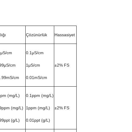
lığı
Çözünürlük
Hassasiyet
9μS/cm
0.1μS/cm
99μS/cm
1μS/cm
±2% FS
9.99mS/cm
0.01mS/cm
ppm (mg/L)
0.1ppm (mg/L)
9ppm (mg/L)
1ppm (mg/L)
±2% FS
99ppt (g/L)
0.01ppt (g/L)