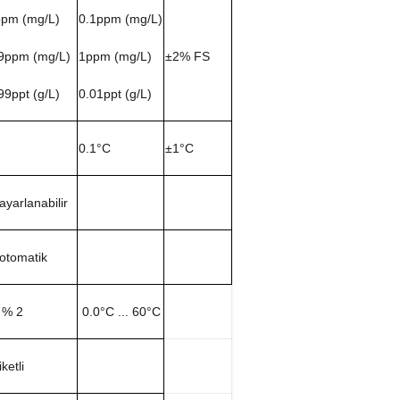
ppm (mg/L)
0.1ppm (mg/L)
9ppm (mg/L)
1ppm (mg/L)
±2% FS
99ppt (g/L)
0.01ppt (g/L)
C
0.1°C
±1°C
 ayarlanabilir
 otomatik
 % 2
0.0°C ... 60°C
ketli