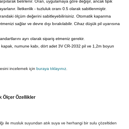
 çarpılarak belirlenir. Oran, uygulamaya göre değişir, ancak tipik
yarlanır. İletkenlik - tuzluluk oranı 0.5 olarak sabitlenmiştir.
randaki ölçüm değerini sabitleyebilirisiniz.
Otomatik kapanma
tmenizi sağlar ve devre dışı bırakılabilir. Cihaz düşük pil uyarısına
standartlarını ayrı olarak sipariş etmeniz gerekir.
u kapak, numune kabı, dört adet 3V CR-2032 pil ve 1,2m boyun
esini incelemek için
buraya tıklayınız
.
 Ölçer Özellikler
lğı ile musluk suyundan atık suya ve herhangi bir sulu çözeltiden