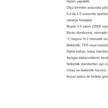
ölçüm yapabilir
Ölçü birimleri arasında µS
0.4 ila 1.0 arasında ayarla
rahatça hesaplar
Büyük 3.5 satırlı (2000 sayı
Ekran dondurma, otomatik k
°C başına % 2 otomatik sıcak
İletkenlik, TDS veya tuzlulu
Dahili hafıza, kolay hatırl
Açılışta elektroniklerin ken
İletkenlik standartları ayrı si
Cihaz ve iletkenlik hücres
boyun askısı ile birlikte geli