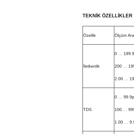
TEKNİK ÖZELLİKLER
Özellik
Ölçüm Ara
0 … 199.
İletkenlik
200 … 19
2.00 … 1
0 … 99.9
TDS
100 … 99
1.00 … 9.