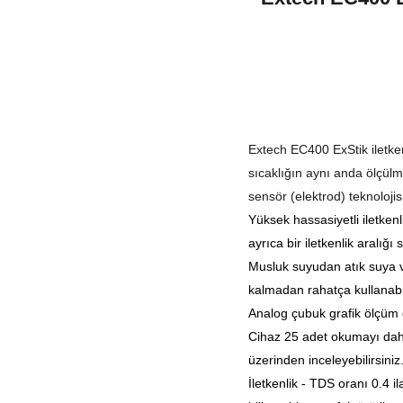
Extech EC400 ExStik iletken
sıcaklığın aynı anda ölçülme
sensör (elektrod) teknolojis
Yüksek hassasiyetli iletkenl
ayrıca bir iletkenlik aralı
Musluk suyudan atık suya v
kalmadan rahatça kullanabil
Analog çubuk grafik ölçüm 
Cihaz 25 adet okumayı dahil
üzerinden inceleyebilirsiniz
İletkenlik - TDS oranı 0.4 i