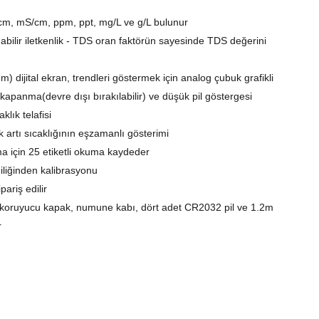
/cm, mS/cm, ppm, ppt, mg/L ve g/L bulunur
nabilir iletkenlik - TDS oran faktörün sayesinde TDS değerini
m) dijital ekran, trendleri göstermek için analog çubuk grafikli
apanma(devre dışı bırakılabilir) ve düşük pil göstergesi
lık telafisi
k artı sıcaklığının eşzamanlı gösterimi
ama için 25 etiketli okuma kaydeder
diliğinden kalibrasyonu
pariş edilir
i, koruyucu kapak, numune kabı, dört adet CR2032 pil ve 1.2m
r