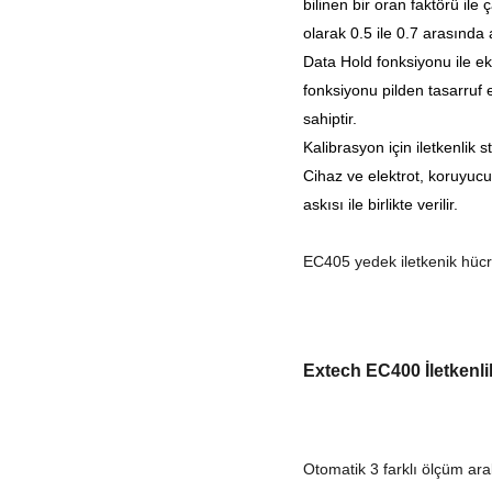
bilinen bir oran faktörü ile
olarak 0.5 ile 0.7 arasında a
Data Hold fonksiyonu ile ek
fonksiyonu pilden tasarruf e
sahiptir.
Kalibrasyon için iletkenlik 
Cihaz ve elektrot, koruyuc
askısı ile birlikte verilir.
EC405 yedek iletkenik hücr
Extech EC400 İletkenlik
Otomatik 3 farklı ölçüm ara