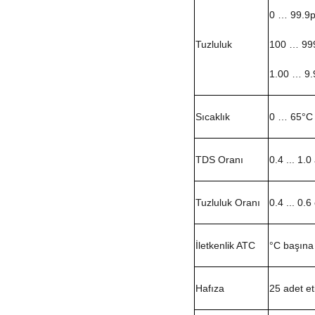
0 … 99.9
Tuzluluk
100 … 99
1.00 … 9.
Sıcaklık
0 … 65°
TDS Oranı
0.4 ... 1.0
Tuzluluk Oranı
0.4 ... 0.6
İletkenlik ATC
°C başına
Hafıza
25 adet eti