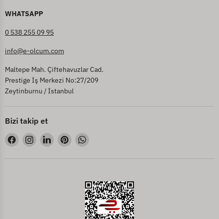
WHATSAPP
0 538 255 09 95
info@e-olcum.com
Maltepe Mah. Çiftehavuzlar Cad.
Prestige İş Merkezi No:27/209
Zeytinburnu / İstanbul
Bizi takip et
Bizi
Bizi
Bizi
Bizi
Bizi
Facebook&#39;de
Instagram&#39;de
LinkedIn&#39;de
Pinterest&#39;de
WhatsApp&#39;de
bul
bul
bul
bul
bul