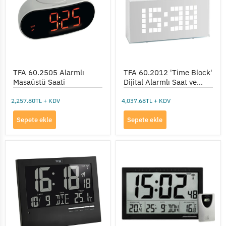
Saati
Dijital
Alarmlı
Saat
ve
Termometre
TFA 60.2505 Alarmlı
TFA 60.2012 'Time Block'
Masaüstü Saati
Dijital Alarmlı Saat ve
Termometre
2,257.80TL + KDV
4,037.68TL + KDV
Sepete ekle
Sepete ekle
TFA
TFA
60.4508
60.4510.01
Otomatik
Büyük
Aydınlatmalı
Ekranlı
Dijital
Saat
Saat
ve
ve
Kablosuz
Termometre
Termometre