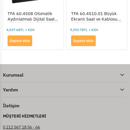
TFA 60.4508 Otomatik
TFA 60.4510.01 Büyük
Aydınlatmalı Dijital Saat
Ekranlı Saat ve Kablosuz
ve Termometre
Termometre
4,037.68TL + KDV
9,393.78TL + KDV
Sepete ekle
Sepete ekle
Kurumsal
Yardım
İletişim
MÜŞTERİ HİZMETLERİ
0 212 567 18 56 - 66