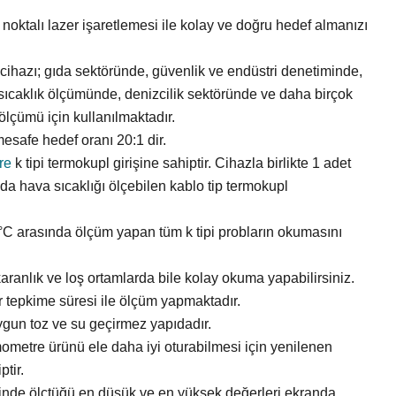
 noktalı lazer işaretlemesi ile kolay ve doğru hedef almanızı
r cihazı; gıda sektöründe, güvenlik ve endüstri denetiminde,
t sıcaklık ölçümünde, denizcilik sektöründe ve daha birçok
ölçümü için kullanılmaktadır.
esafe hedef oranı 20:1 dir.
re
k tipi termokupl girişine sahiptir. Cihazla birlikte 1 adet
nda hava sıcaklığı ölçebilen kablo tip termokupl
0°C arasında ölçüm yapan tüm k tipi probların okumasını
karanlık ve loş ortamlarda bile kolay okuma yapabilirsiniz.
ir tepkime süresi ile ölçüm yapmaktadır.
ygun toz ve su geçirmez yapıdadır.
ometre ürünü ele daha iyi oturabilmesi için yenilenen
tir.
sinde ölçtüğü en düşük ve en yüksek değerleri ekranda