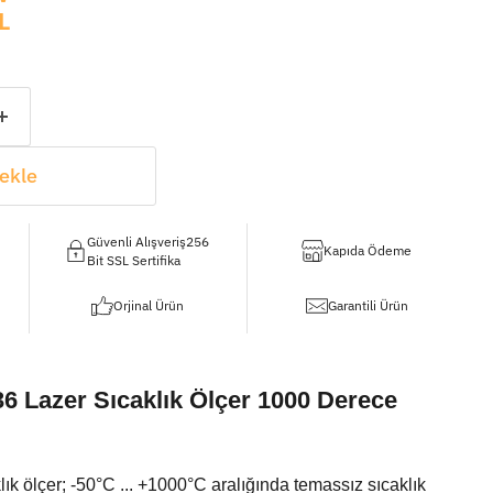
L
ekle
Güvenli Alışveriş256
Kapıda Ödeme
Bit SSL Sertifika
Orjinal Ürün
Garantili Ürün
 Lazer Sıcaklık Ölçer 1000 Derece
k ölçer; -50°C ... +1000°C aralığında temassız sıcaklık