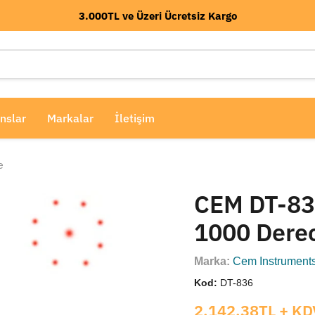
3.000TL ve Üzeri Ücretsiz Kargo
nslar
Markalar
İletişim
e
CEM DT-836
1000 Dere
Marka:
Cem Instrument
Kod:
DT-836
Mevcut fiyat
2,142.38TL
+ KD