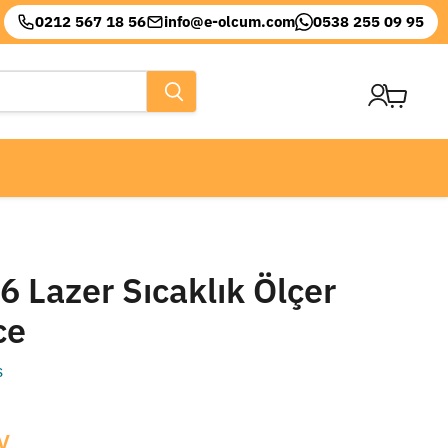
0212 567 18 56
info@e-olcum.com
0538 255 09 95
Sepeti
görüntül
 Lazer Sıcaklık Ölçer
ce
s
V