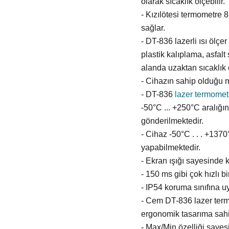
olarak sıcaklık ölçebilir.
- Kızılötesi termometre 8
sağlar.
- DT-836 lazerli ısı ölçe
plastik kalıplama, asfal
alanda uzaktan sıcaklık 
- Cihazın sahip olduğu m
- DT-836
lazer termomet
-50°C ... +250°C aralığı
gönderilmektedir.
- Cihaz -50°C . . . +137
yapabilmektedir.
- Ekran ışığı sayesinde 
- 150 ms gibi çok hızlı b
- IP54 koruma sınıfına u
- Cem DT-836 lazer term
ergonomik tasarıma sahip
- Max/Min özelliği saye