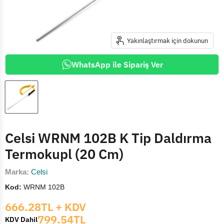
Yakınlaştırmak için dokunun
WhatsApp ile Sipariş Ver
Celsi WRNM 102B K Tip Daldırma
Termokupl (20 Cm)
Marka:
Celsi
Kod:
WRNM 102B
Mevcut fiyat
666.28TL
+ KDV
799.54TL
KDV Dahil