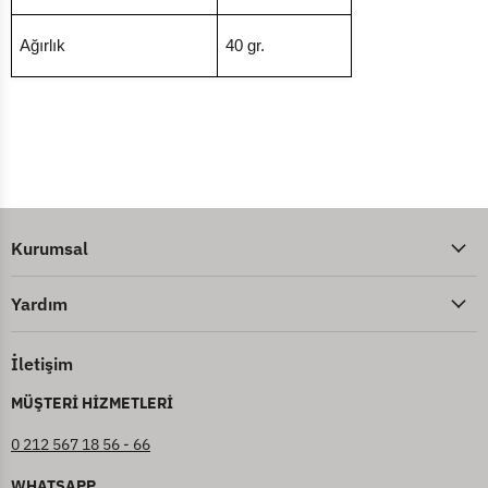
Ağırlık
40 gr.
Kurumsal
Yardım
İletişim
MÜŞTERİ HİZMETLERİ
0 212 567 18 56 - 66
WHATSAPP