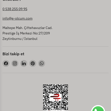
0 538 255 09 95
info@e-olcum.com
Maltepe Mah. Çiftehavuzlar Cad.
Prestige İş Merkezi No:27/209
Zeytinburnu / İstanbul
Bizi takip et
Bizi
Bizi
Bizi
Bizi
Bizi
Facebook&#39;de
Instagram&#39;de
LinkedIn&#39;de
Pinterest&#39;de
WhatsApp&#39;de
bul
bul
bul
bul
bul