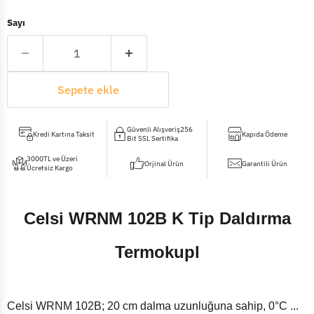
Sayı
Sepete ekle
Güvenli Alışveriş256
Kredi Kartına Taksit
Kapıda Ödeme
Bit SSL Sertifika
3000TL ve Üzeri
Orjinal Ürün
Garantili Ürün
Ücretsiz Kargo
Celsi WRNM 102B K Tip Daldırma
Termokupl
Celsi WRNM 102B; 20 cm dalma uzunluğuna sahip, 0°C ...