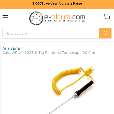
3.000TL ve Üzeri Ücretsiz Kargo
Menü
Sepeti
görünt
Ana Sayfa
Celsi WRNM 102B K Tip Daldırma Termokupl (20 Cm)