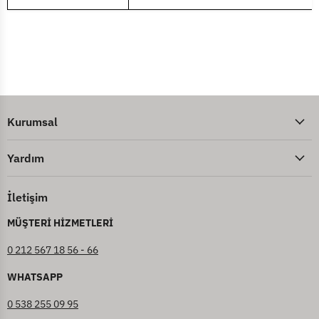
Kurumsal
Yardım
İletişim
MÜŞTERİ HİZMETLERİ
0 212 567 18 56 - 66
WHATSAPP
0 538 255 09 95