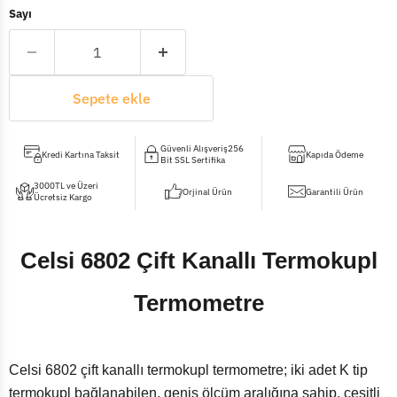
Sayı
Sepete ekle
Güvenli Alışveriş256
Kredi Kartına Taksit
Kapıda Ödeme
Bit SSL Sertifika
3000TL ve Üzeri
Orjinal Ürün
Garantili Ürün
Ücretsiz Kargo
Celsi 6802 Çift Kanallı Termokupl
Termometre
Celsi 6802 çift kanallı termokupl termometre; iki adet K tip
termokupl bağlanabilen, geniş ölçüm aralığına sahip, çeşitli