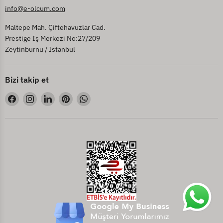
info@e-olcum.com
Maltepe Mah. Çiftehavuzlar Cad.
Prestige İş Merkezi No:27/209
Zeytinburnu / İstanbul
Bizi takip et
Bizi
Bizi
Bizi
Bizi
Bizi
Facebook&#39;de
Instagram&#39;de
LinkedIn&#39;de
Pinterest&#39;de
WhatsApp&#39;de
bul
bul
bul
bul
bul