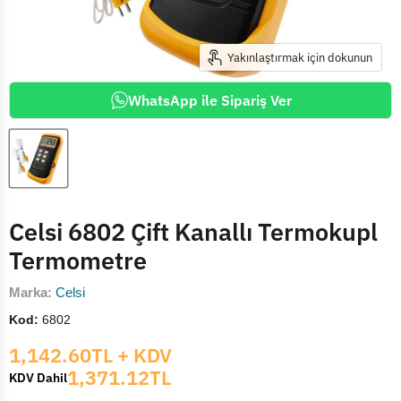
Yakınlaştırmak için dokunun
WhatsApp ile Sipariş Ver
Celsi 6802 Çift Kanallı Termokupl
Termometre
Marka:
Celsi
Kod:
6802
Mevcut fiyat
1,142.60TL
+ KDV
1,371.12TL
KDV Dahil