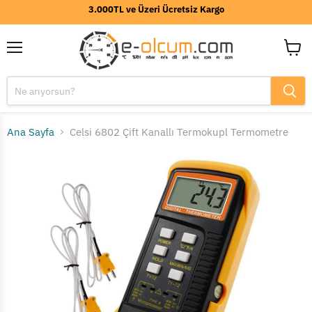
3.000TL ve Üzeri Ücretsiz Kargo
Menü
Sepeti
görünt
Ana Sayfa
Celsi 6802 Çift Kanallı Termokupl Termometre