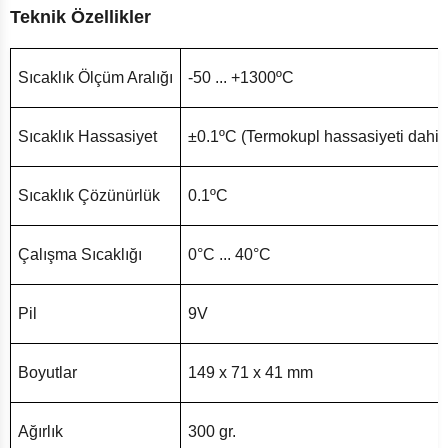
Teknik Özellikler
Sıcaklık Ölçüm Aralığı
-50 ... +1300ºC
Sıcaklık Hassasiyet
±0.1ºC (Termokupl hassasiyeti dahil 
Sıcaklık Çözünürlük
0.1ºC
Çalışma Sıcaklığı
0°C ... 40°C
Pil
9V
Boyutlar
149 x 71 x 41 mm
Ağırlık
300 gr.