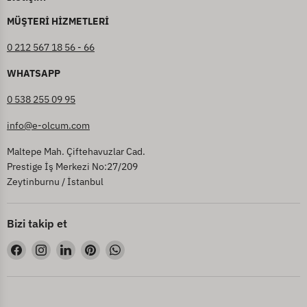
MÜŞTERİ HİZMETLERİ
0 212 567 18 56 - 66
WHATSAPP
0 538 255 09 95
info@e-olcum.com
Maltepe Mah. Çiftehavuzlar Cad.
Prestige İş Merkezi No:27/209
Zeytinburnu / İstanbul
Bizi takip et
Bizi
Bizi
Bizi
Bizi
Bizi
Facebook&#39;de
Instagram&#39;de
LinkedIn&#39;de
Pinterest&#39;de
WhatsApp&#39;de
bul
bul
bul
bul
bul