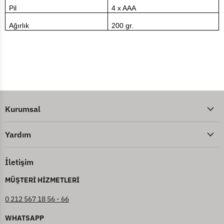
Pil
4 x AAA
Ağırlık
200 gr.
Kurumsal
Yardım
İletişim
MÜŞTERİ HİZMETLERİ
0 212 567 18 56 - 66
WHATSAPP