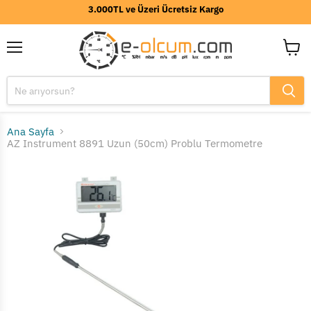
3.000TL ve Üzeri Ücretsiz Kargo
Menü
Sepeti
görünt
Ana Sayfa
AZ Instrument 8891 Uzun (50cm) Problu Termometre