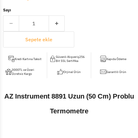
Sayı
Sepete ekle
Güvenli Alışveriş256
Kredi Kartına Taksit
Kapıda Ödeme
Bit SSL Sertifika
3000TL ve Üzeri
Orjinal Ürün
Garantili Ürün
Ücretsiz Kargo
AZ Instrument 8891 Uzun (50 Cm) Problu
Termometre