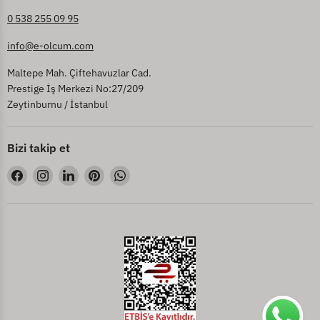
0 538 255 09 95
info@e-olcum.com
Maltepe Mah. Çiftehavuzlar Cad.
Prestige İş Merkezi No:27/209
Zeytinburnu / İstanbul
Bizi takip et
Bizi
Bizi
Bizi
Bizi
Bizi
Facebook&#39;de
Instagram&#39;de
LinkedIn&#39;de
Pinterest&#39;de
WhatsApp&#39;de
bul
bul
bul
bul
bul