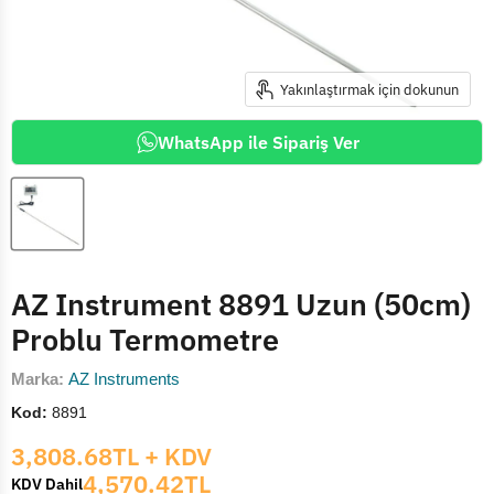
Yakınlaştırmak için dokunun
WhatsApp ile Sipariş Ver
AZ Instrument 8891 Uzun (50cm)
Problu Termometre
Marka:
AZ Instruments
Kod:
8891
Mevcut fiyat
3,808.68TL
+ KDV
4,570.42TL
KDV Dahil