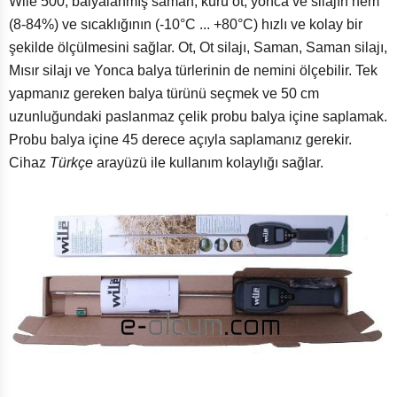
Wile 500, balyalanmış saman, kuru ot, yonca ve silajın nem
(8-84%) ve sıcaklığının (-10°C ... +80°C) hızlı ve kolay bir
şekilde ölçülmesini sağlar. Ot, Ot silajı, Saman, Saman silajı,
Mısır silajı ve Yonca balya türlerinin de nemini ölçebilir. Tek
yapmanız gereken balya türünü seçmek ve 50 cm
uzunluğundaki paslanmaz çelik probu balya içine saplamak.
Probu balya içine 45 derece açıyla saplamanız gerekir.
Cihaz
Türkçe
arayüzü ile kullanım kolaylığı sağlar.