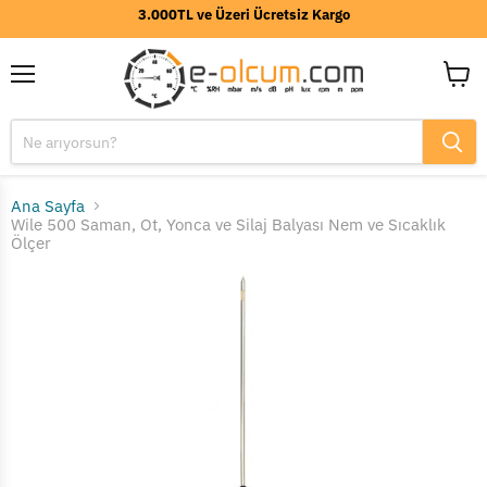
3.000TL ve Üzeri Ücretsiz Kargo
Menü
Sepeti
görünt
Ana Sayfa
Wile 500 Saman, Ot, Yonca ve Silaj Balyası Nem ve Sıcaklık
Ölçer