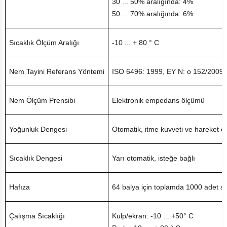
30 ... 50% aralığında: 4%
50 ... 70% aralığında: 6%
Sıcaklık Ölçüm Aralığı
-10 ... + 80 ° C
Nem Tayini Referans Yöntemi
ISO 6496: 1999, EY N: o 152/2009 uy
Nem Ölçüm Prensibi
Elektronik empedans ölçümü
Yoğunluk Dengesi
Otomatik, itme kuvveti ve hareket 
Sıcaklık Dengesi
Yarı otomatik, isteğe bağlı
Hafıza
64 balya için toplamda 1000 adet sı
Çalışma Sıcaklığı
Kulp/ekran: -10 ... +50° C