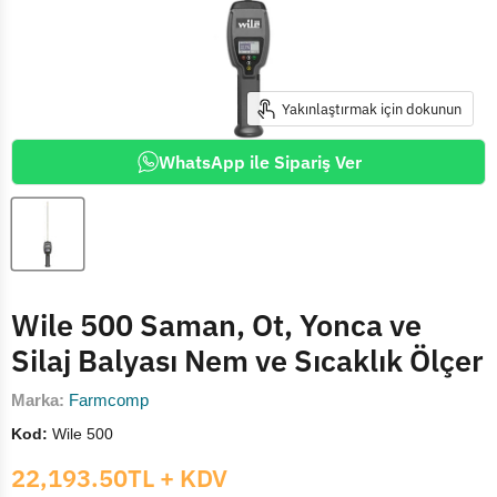
Yakınlaştırmak için dokunun
WhatsApp ile Sipariş Ver
Wile 500 Saman, Ot, Yonca ve
Silaj Balyası Nem ve Sıcaklık Ölçer
Marka:
Farmcomp
Kod:
Wile 500
Mevcut fiyat
22,193.50TL
+ KDV