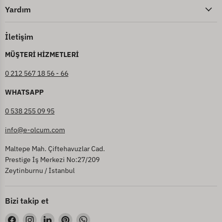
Yardım
İletişim
MÜŞTERİ HİZMETLERİ
0 212 567 18 56 - 66
WHATSAPP
0 538 255 09 95
info@e-olcum.com
Maltepe Mah. Çiftehavuzlar Cad.
Prestige İş Merkezi No:27/209
Zeytinburnu / İstanbul
Bizi takip et
Bizi
Bizi
Bizi
Bizi
Bizi