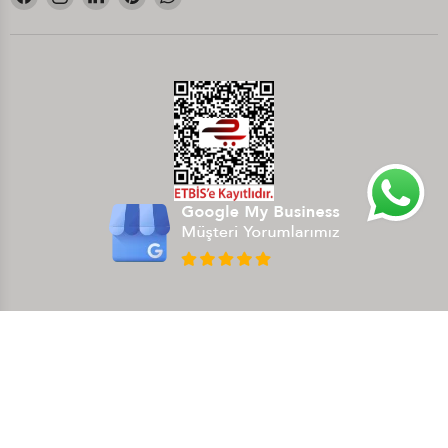
Facebook&#39;de
Instagram&#39;de
LinkedIn&#39;de
Pinterest&#39;de
WhatsApp&#39;de
bul
bul
bul
bul
bul