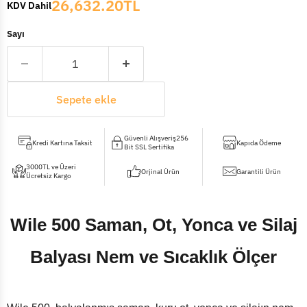
26,632.20TL
KDV Dahil
Sayı
Sepete ekle
Güvenli Alışveriş256
Kredi Kartına Taksit
Kapıda Ödeme
Bit SSL Sertifika
3000TL ve Üzeri
Orjinal Ürün
Garantili Ürün
Ücretsiz Kargo
Wile 500 Saman, Ot, Yonca ve Silaj
Balyası Nem ve Sıcaklık Ölçer