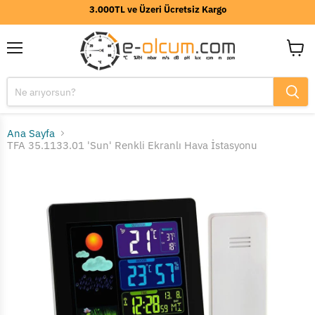
3.000TL ve Üzeri Ücretsiz Kargo
Menü
Sepeti
görünt
Ana Sayfa
TFA 35.1133.01 'Sun' Renkli Ekranlı Hava İstasyonu