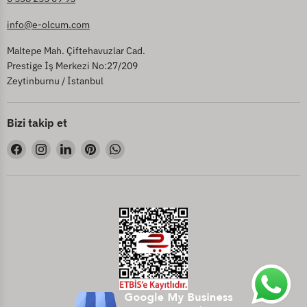
info@e-olcum.com
Maltepe Mah. Çiftehavuzlar Cad.
Prestige İş Merkezi No:27/209
Zeytinburnu / İstanbul
Bizi takip et
Bizi
Bizi
Bizi
Bizi
Bizi
Facebook&#39;de
Instagram&#39;de
LinkedIn&#39;de
Pinterest&#39;de
WhatsApp&#39;de
bul
bul
bul
bul
bul