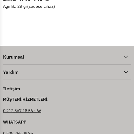
Ağırlık: 29 gr(sadece cihaz)
Kurumsal
Yardım
İletişim
MÜŞTERİ HİZMETLERİ
0 212 567 18 56 - 66
WHATSAPP
0 538 255 09 95