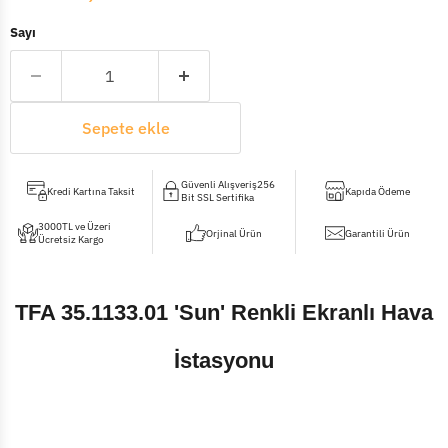
Sayı
Sepete ekle
Güvenli Alışveriş256
Kredi Kartına Taksit
Kapıda Ödeme
Bit SSL Sertifika
3000TL ve Üzeri
Orjinal Ürün
Garantili Ürün
Ücretsiz Kargo
TFA 35.1133.01 'Sun' Renkli Ekranlı Hava
İstasyonu