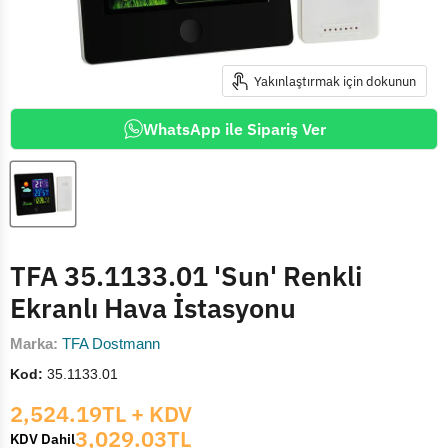
Yakınlaştırmak için dokunun
WhatsApp ile Sipariş Ver
TFA 35.1133.01 'Sun' Renkli
Ekranlı Hava İstasyonu
Marka:
TFA Dostmann
Kod:
35.1133.01
Mevcut fiyat
2,524.19TL
+ KDV
3,029.03TL
KDV Dahil