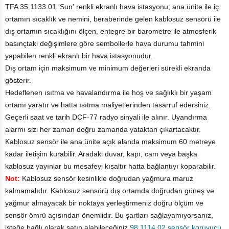
TFA 35.1133.01 'Sun' renkli ekranlı hava istasyonu; ana ünite ile iç
ortamın sıcaklık ve nemini, beraberinde gelen kablosuz sensörü ile
dış ortamın sıcaklığını ölçen, entegre bir barometre ile atmosferik
basınçtaki değişimlere göre sembollerle hava durumu tahmini
yapabilen renkli ekranlı bir hava istasyonudur.
Dış ortam için maksimum ve minimum değerleri sürekli ekranda
gösterir.
Hedeflenen ısıtma ve havalandırma ile hoş ve sağlıklı bir yaşam
ortamı yaratır ve hatta ısıtma maliyetlerinden tasarruf edersiniz.
Geçerli saat ve tarih DCF-77 radyo sinyali ile alınır. Uyandırma
alarmı sizi her zaman doğru zamanda yataktan çıkartacaktır.
Kablosuz sensör ile ana ünite açık alanda maksimum 60 metreye
kadar iletişim kurabilir. Aradaki duvar, kapı, cam veya başka
kablosuz yayınlar bu mesafeyi kısaltır hatta bağlantıyı koparabilir.
Not:
Kablosuz sensör kesinlikle doğrudan yağmura maruz
kalmamalıdır. Kablosuz sensörü dış ortamda doğrudan güneş ve
yağmur almayacak bir noktaya yerleştirmeniz doğru ölçüm ve
sensör ömrü açısından önemlidir. Bu şartları sağlayamıyorsanız,
isteğe bağlı olarak satın alabileceğiniz
98.1114.02 sensör koruyucu