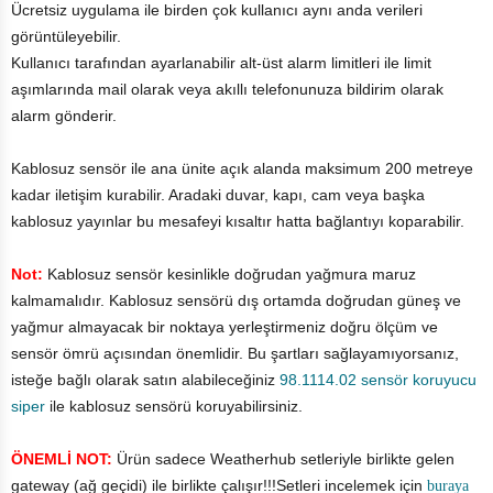
Ücretsiz uygulama ile birden çok kullanıcı aynı anda verileri
görüntüleyebilir.
Kullanıcı tarafından ayarlanabilir alt-üst alarm limitleri ile limit
aşımlarında mail olarak veya akıllı telefonunuza bildirim olarak
alarm gönderir.
Kablosuz sensör ile ana ünite açık alanda maksimum 200 metreye
kadar iletişim kurabilir. Aradaki duvar, kapı, cam veya başka
kablosuz yayınlar bu mesafeyi kısaltır hatta bağlantıyı koparabilir.
Not:
Kablosuz sensör kesinlikle doğrudan yağmura maruz
kalmamalıdır. Kablosuz sensörü dış ortamda doğrudan güneş ve
yağmur almayacak bir noktaya yerleştirmeniz doğru ölçüm ve
sensör ömrü açısından önemlidir. Bu şartları sağlayamıyorsanız,
isteğe bağlı olarak satın alabileceğiniz
98.1114.02 sensör koruyucu
siper
ile kablosuz sensörü koruyabilirsiniz.
ÖNEMLİ NOT:
Ürün sadece Weatherhub setleriyle birlikte gelen
gateway (ağ geçidi) ile birlikte çalışır!!!
Setleri incelemek için
buraya