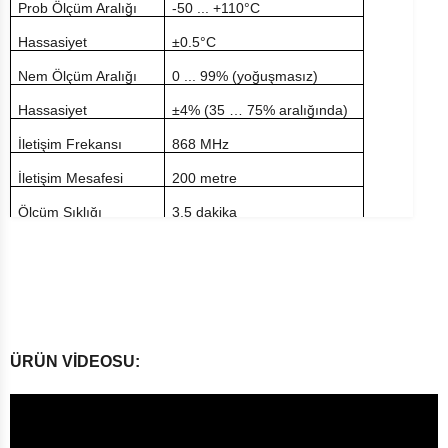
Prob Ölçüm Aralığı
-50 ... +110°C
Hassasiyet
±0.5°C
Nem Ölçüm Aralığı
0 ... 99% (yoğuşmasız)
Hassasiyet
±4% (35 … 75% aralığında)
İletişim Frekansı
868 MHz
İletişim Mesafesi
200 metre
Ölçüm Sıklığı
3,5 dakika
Kablo Uzunluğu
1.5 metre
Pil
2 x AAA 1.5 V (dahil değildir)
Ebatlar
(L) 41 x (B) 35 x (H) 129 mm
Ağırlık
53 gr.
ÜRÜN VİDEOSU: