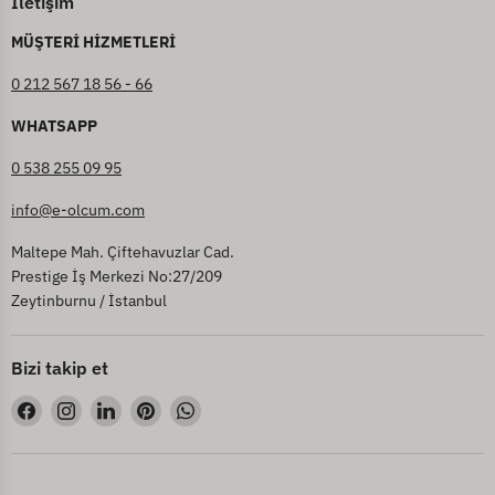
İletişim
MÜŞTERİ HİZMETLERİ
0 212 567 18 56 - 66
WHATSAPP
0 538 255 09 95
info@e-olcum.com
Maltepe Mah. Çiftehavuzlar Cad.
Prestige İş Merkezi No:27/209
Zeytinburnu / İstanbul
Bizi takip et
Bizi
Bizi
Bizi
Bizi
Bizi
Facebook&#39;de
Instagram&#39;de
LinkedIn&#39;de
Pinterest&#39;de
WhatsApp&#39;de
bul
bul
bul
bul
bul