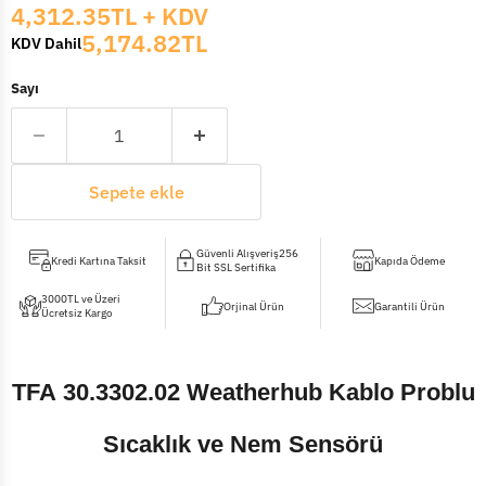
Mevcut fiyat
4,312.35TL
+ KDV
5,174.82TL
KDV Dahil
Sayı
Sepete ekle
Güvenli Alışveriş256
Kredi Kartına Taksit
Kapıda Ödeme
Bit SSL Sertifika
3000TL ve Üzeri
Orjinal Ürün
Garantili Ürün
Ücretsiz Kargo
TFA
30.3302.02
Weatherhub Kablo Problu
Sıcaklık ve Nem Sensörü