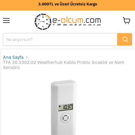
3.000TL ve Üzeri Ücretsiz Kargo
Menü
Sepeti
görünt
Ana Sayfa
TFA 30.3302.02 Weatherhub Kablo Problu Sıcaklık ve Nem
Sensörü