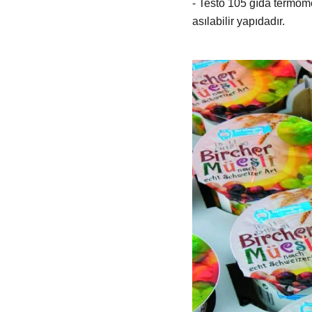
- Testo 105 gıda termome
asılabilir yapıdadır.