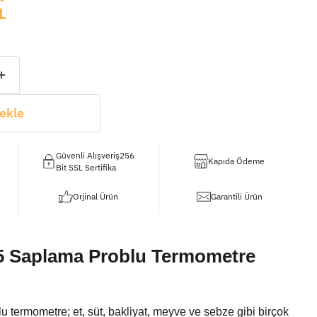
L
ekle
Güvenli Alışveriş256
Kapıda Ödeme
Bit SSL Sertifika
Orjinal Ürün
Garantili Ürün
5 Saplama Problu Termometre
 termometre; et, süt, bakliyat, meyve ve sebze gibi birçok