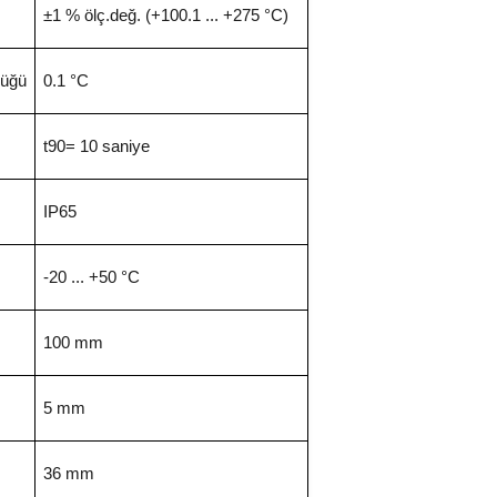
±1 % ölç.değ. (+100.1 ... +275 °C)
lüğü
0.1 °C
t90= 10 saniye
IP65
-20 ... +50 °C
100 mm
5 mm
36 mm