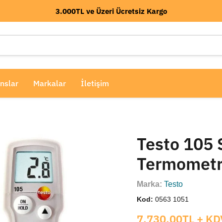
3.000TL ve Üzeri Ücretsiz Kargo
nslar
Markalar
İletişim
Testo 105 
Termomet
Marka:
Testo
Kod:
0563 1051
Mevcut fiyat
7,730.00TL
+ KD