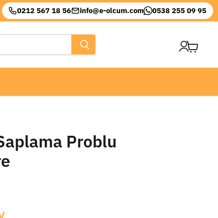
0212 567 18 56
info@e-olcum.com
0538 255 09 95
Sepeti
görüntül
Saplama Problu
re
V