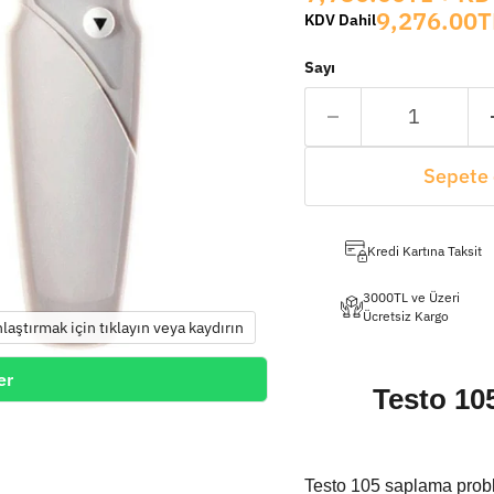
9,276.00T
KDV Dahil
Sayı
Sepete 
Kredi Kartına Taksit
3000TL ve Üzeri
Ücretsiz Kargo
nlaştırmak için tıklayın veya kaydırın
er
Testo 10
Testo 105 saplama problu