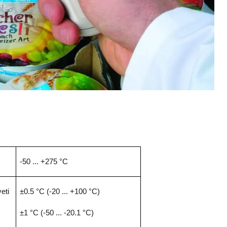
-50 ... +275 °C
eti
±0.5 °C (-20 ... +100 °C)
±1 °C (-50 ... -20.1 °C)