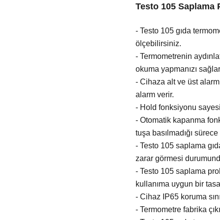
Testo 105 Saplama P
- Testo 105 gıda termome
ölçebilirsiniz.
- Termometrenin aydınla
okuma yapmanızı sağlar
- Cihaza alt ve üst alarm
alarm verir.
- Hold fonksiyonu sayesi
- Otomatik kapanma fonks
tuşa basılmadığı sürece 
- Testo 105 saplama gıda
zarar görmesi durumunda
- Testo 105 saplama prob
kullanıma uygun bir tasa
- Cihaz IP65 koruma sını
- Termometre fabrika çıkış