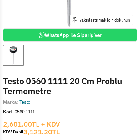
Yakınlaştırmak için dokunun
WhatsApp ile Sipariş Ver
Testo 0560 1111 20 Cm Problu
Termometre
Marka:
Testo
Kod:
0560 1111
Mevcut fiyat
2,601.00TL
+ KDV
3,121.20TL
KDV Dahil