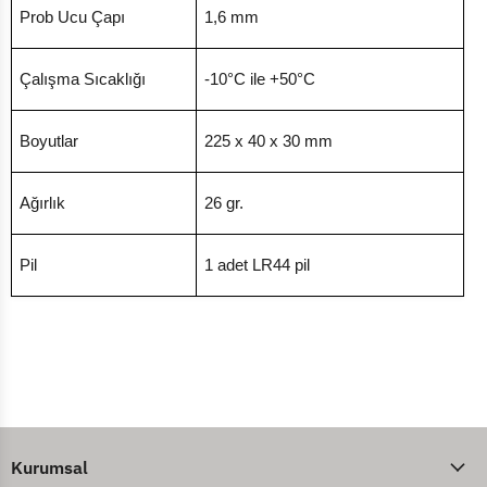
Prob Ucu Çapı
1,6 mm
Çalışma Sıcaklığı
-10°C ile +50°C
Boyutlar
225 x 40 x 30 mm
Ağırlık
26 gr.
Pil
1 adet LR44 pil
Kurumsal