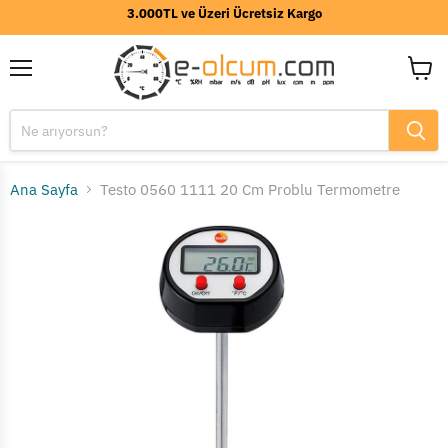
3.000TL ve Üzeri Ücretsiz Kargo
Menü
Sepeti
görünt
Ana Sayfa
Testo 0560 1111 20 Cm Problu Termometre