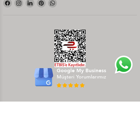
Bizi
Bizi
Bizi
Bizi
Bizi
Facebook&#39;de
Instagram&#39;de
LinkedIn&#39;de
Pinterest&#39;de
WhatsApp&#39;de
bul
bul
bul
bul
bul