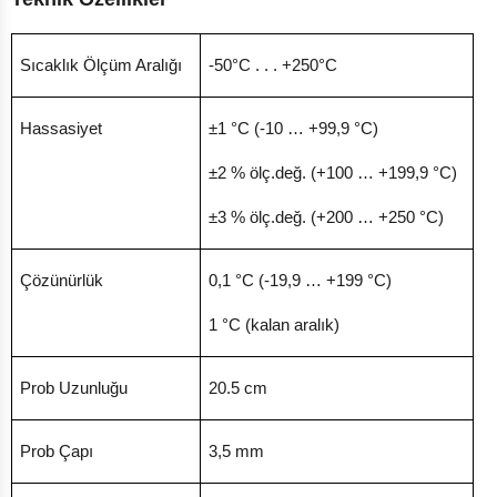
Sıcaklık Ölçüm Aralığı
-50°C . . . +250°C
Hassasiyet
±1 °C (-10 … +99,9 °C)
±2 % ölç.değ. (+100 … +199,9 °C)
±3 % ölç.değ. (+200 … +250 °C)
Çözünürlük
0,1 °C (-19,9 … +199 °C)
1 °C (kalan aralık)
Prob Uzunluğu
20.5 cm
Prob Çapı
3,5 mm