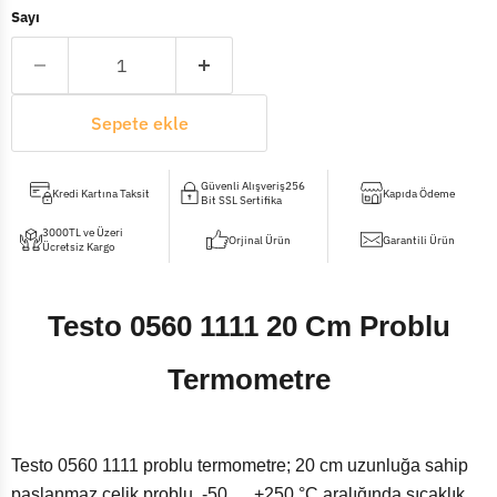
Sayı
Sepete ekle
Güvenli Alışveriş256
Kredi Kartına Taksit
Kapıda Ödeme
Bit SSL Sertifika
3000TL ve Üzeri
Orjinal Ürün
Garantili Ürün
Ücretsiz Kargo
Testo 0560 1111 20 Cm Problu
Termometre
Testo 0560 1111 problu termometre; 20 cm uzunluğa sahip
paslanmaz çelik problu, -50 … +250 °C aralığında sıcaklık