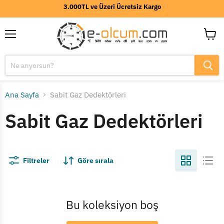
3.000TL ve Üzeri Ücretsiz Kargo
Menü
Sepeti
görünt
Ana Sayfa
Sabit Gaz Dedektörleri
Sabit Gaz Dedektörleri
Filtreler
Göre sırala
Bu koleksiyon boş