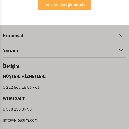
Tüm ürünleri görüntüle
Kurumsal
Yardım
İletişim
MÜŞTERİ HİZMETLERİ
0 212 567 18 56 - 66
WHATSAPP
0 538 255 09 95
info@e-olcum.com