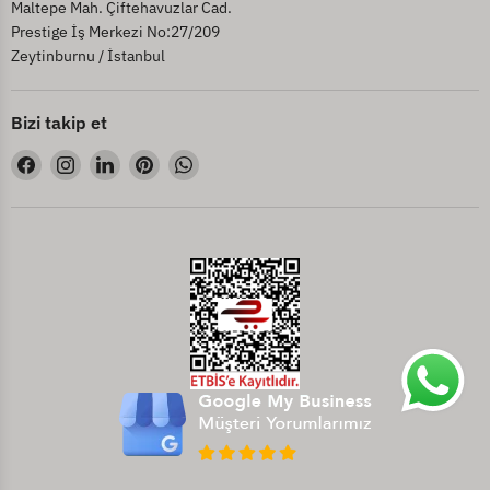
Maltepe Mah. Çiftehavuzlar Cad.
Prestige İş Merkezi No:27/209
Zeytinburnu / İstanbul
Bizi takip et
Bizi
Bizi
Bizi
Bizi
Bizi
Facebook&#39;de
Instagram&#39;de
LinkedIn&#39;de
Pinterest&#39;de
WhatsApp&#39;de
bul
bul
bul
bul
bul