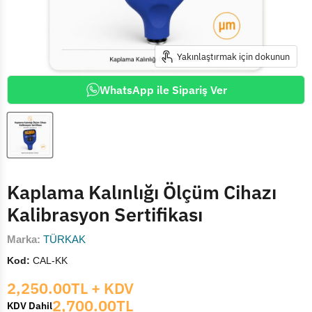
Yakınlaştırmak için dokunun
WhatsApp ile Sipariş Ver
Kaplama Kalınlığı Ölçüm Cihazı
Kalibrasyon Sertifikası
Marka:
TÜRKAK
Kod:
CAL-KK
Mevcut fiyat
2,250.00TL
+ KDV
2,700.00TL
KDV Dahil