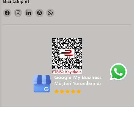
Bizi takip et
Bizi
Bizi
Bizi
Bizi
Bizi
Facebook&#39;de
Instagram&#39;de
LinkedIn&#39;de
Pinterest&#39;de
WhatsApp&#39;de
bul
bul
bul
bul
bul