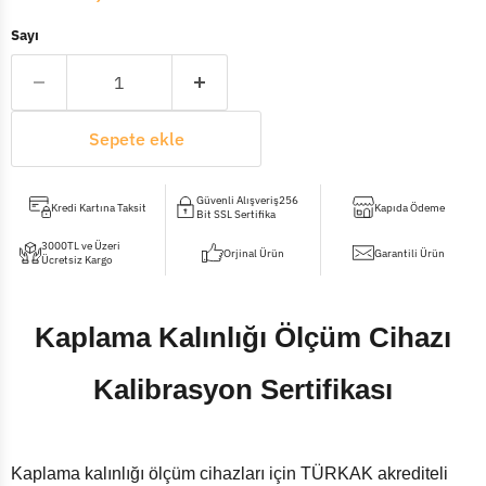
Sayı
Sepete ekle
Güvenli Alışveriş256
Kredi Kartına Taksit
Kapıda Ödeme
Bit SSL Sertifika
3000TL ve Üzeri
Orjinal Ürün
Garantili Ürün
Ücretsiz Kargo
Kaplama Kalınlığı Ölçüm Cihazı
Kalibrasyon Sertifikası
Kaplama kalınlığı ölçüm cihazları için TÜRKAK akrediteli