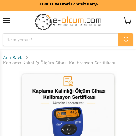
3.000TL ve Üzeri Ücretsiz Kargo
Menü
Sepeti
görünt
Ana Sayfa
Kaplama Kalınlığı Ölçüm Cihazı Kalibrasyon Sertifikası