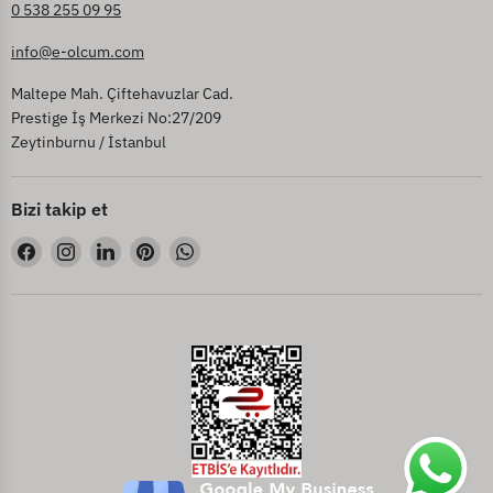
0 538 255 09 95
info@e-olcum.com
Maltepe Mah. Çiftehavuzlar Cad.
Prestige İş Merkezi No:27/209
Zeytinburnu / İstanbul
Bizi takip et
Bizi
Bizi
Bizi
Bizi
Bizi
Facebook&#39;de
Instagram&#39;de
LinkedIn&#39;de
Pinterest&#39;de
WhatsApp&#39;de
bul
bul
bul
bul
bul