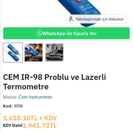
Yakınlaştırmak için dokunun
WhatsApp ile Sipariş Ver
CEM IR-98 Problu ve Lazerli
Termometre
Marka:
Cem Instruments
Kod:
IR98
Mevcut fiyat
1,618.10TL
+ KDV
1,941.72TL
KDV Dahil