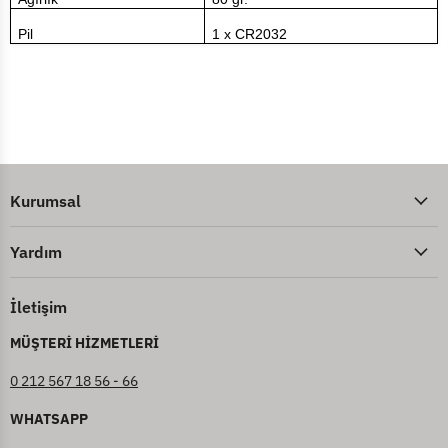
Pil
1 x CR2032
Kurumsal
Yardım
İletişim
MÜŞTERİ HİZMETLERİ
0 212 567 18 56 - 66
WHATSAPP