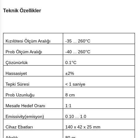
Teknik Özellikler
Kızılötesi Ölçüm Aralığı
-35 ... 260°C
Prob Ölçüm Aralığı
-40 ... 260°C
Çözünürlük
0.1°C
Hassasiyet
±2%
Tepki Süresi
< 1 saniye
Prob Uzunluğu
8 cm
Mesafe Hedef Oranı
1:1
Emissivity(emisyon)
0.10 ... 1.0
Cihaz Ebatları
140 x 42 x 25 mm
Ağırlık
80 gr.