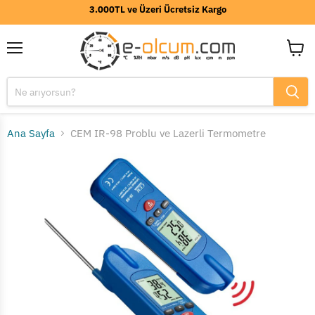
3.000TL ve Üzeri Ücretsiz Kargo
Menü
Sepeti
görünt
Ana Sayfa
CEM IR-98 Problu ve Lazerli Termometre