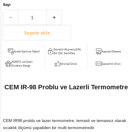
Sayı
Sepete ekle
Güvenli Alışveriş256
Kredi Kartına Taksit
Kapıda Ödeme
Bit SSL Sertifika
3000TL ve Üzeri
Orjinal Ürün
Garantili Ürün
Ücretsiz Kargo
CEM IR-98 Problu ve Lazerli Termometre
CEM IR98 problu ve lazer termometre; temaslı ve temassız olarak
sıcaklık ölçümü yapabilen bir multi termometredir.