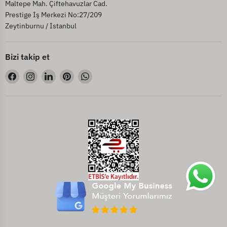
Maltepe Mah. Çiftehavuzlar Cad.
Prestige İş Merkezi No:27/209
Zeytinburnu / İstanbul
Bizi takip et
Bizi
Bizi
Bizi
Bizi
Bizi
Facebook&#39;de
Instagram&#39;de
LinkedIn&#39;de
Pinterest&#39;de
WhatsApp&#39;de
bul
bul
bul
bul
bul