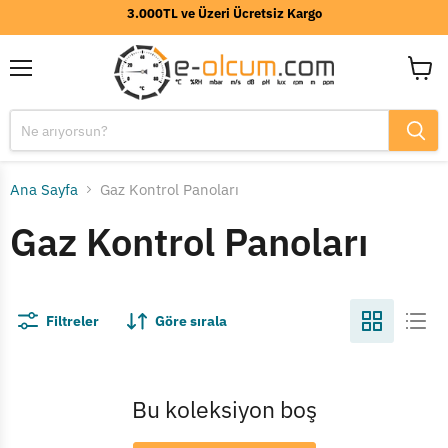
3.000TL ve Üzeri Ücretsiz Kargo
Menü
Sepeti
görünt
Ana Sayfa
Gaz Kontrol Panoları
Gaz Kontrol Panoları
Filtreler
Göre sırala
Bu koleksiyon boş