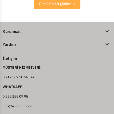
Tüm ürünleri görüntüle
Kurumsal
Yardım
İletişim
MÜŞTERİ HİZMETLERİ
0 212 567 18 56 - 66
WHATSAPP
0 538 255 09 95
info@e-olcum.com