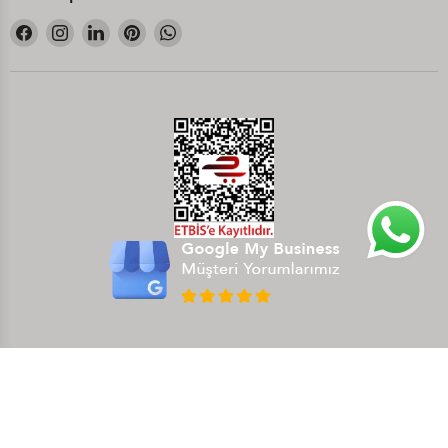
Bizi
Bizi
Bizi
Bizi
Bizi
Facebook&#39;de
Instagram&#39;de
LinkedIn&#39;de
Pinterest&#39;de
WhatsApp&#39;de
bul
bul
bul
bul
bul