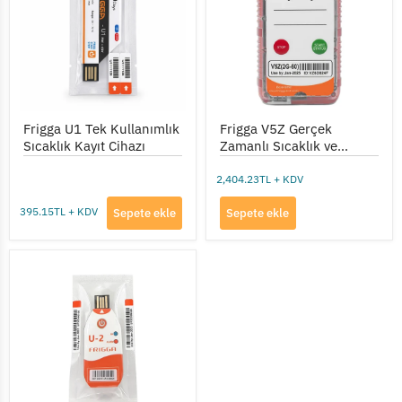
Sıcaklık
Sıcaklık
Kayıt
ve
Cihazı
Konum
Takip
Cihazı
(Tek
Kullanımlık)
Frigga U1 Tek Kullanımlık
Frigga V5Z Gerçek
Sıcaklık Kayıt Cihazı
Zamanlı Sıcaklık ve
Konum Takip Cihazı (Tek
Kullanımlık)
2,404.23TL + KDV
395.15TL + KDV
Sepete ekle
Sepete ekle
Frigga
U2
Tek
Kullanımlık
Sıcaklık
Kayıt
Cihazı