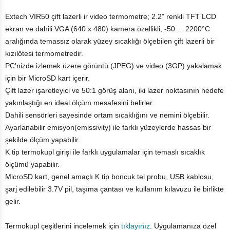
Extech VIR50 çift lazerli ir video termometre; 2.2" renkli TFT LCD
ekran ve dahili VGA (640 x 480) kamera özellikli, -50 ... 2200°C
aralığında temassız olarak yüzey sıcaklığı ölçebilen çift lazerli bir
kızılötesi termometredir.
PC'nizde izlemek üzere görüntü (JPEG) ve video (3GP) yakalamak
için bir MicroSD kart içerir.
Çift lazer işaretleyici ve 50:1 görüş alanı, iki lazer noktasının hedefe
yakınlaştığı en ideal ölçüm mesafesini belirler.
Dahili sensörleri sayesinde ortam sıcaklığını ve nemini ölçebilir.
Ayarlanabilir emisyon(emissivity) ile farklı yüzeylerde hassas bir
şekilde ölçüm yapabilir.
K tip termokupl girişi ile farklı uygulamalar için temaslı sıcaklık
ölçümü yapabilir.
MicroSD kart, genel amaçlı K tip boncuk tel probu, USB kablosu,
şarj edilebilir 3.7V pil, taşıma çantası ve kullanım kılavuzu ile birlikte
gelir.
Termokupl çeşitlerini incelemek için
tıklayınız
. Uygulamanıza özel