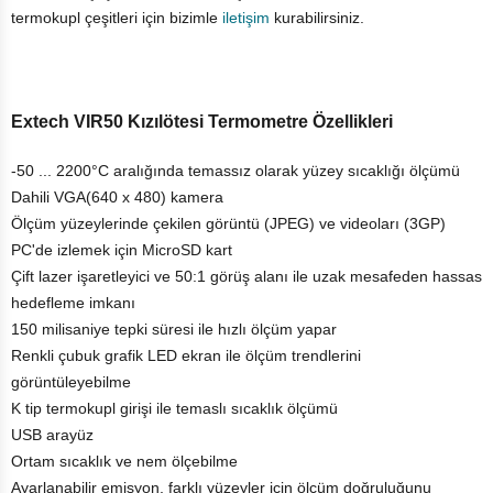
termokupl çeşitleri için bizimle
iletişim
kurabilirsiniz.
Extech VIR50 Kızılötesi Termometre Özellikleri
-50 ... 2200°C aralığında temassız olarak yüzey sıcaklığı ölçümü
Dahili VGA(640 x 480) kamera
Ölçüm yüzeylerinde çekilen görüntü (JPEG) ve videoları (3GP)
PC'de izlemek için MicroSD kart
Çift lazer işaretleyici ve 50:1 görüş alanı ile uzak mesafeden hassas
hedefleme imkanı
150 milisaniye tepki süresi ile hızlı ölçüm yapar
Renkli çubuk grafik LED ekran ile ölçüm trendlerini
görüntüleyebilme
K tip termokupl girişi ile temaslı sıcaklık ölçümü
USB arayüz
Ortam sıcaklık ve nem ölçebilme
Ayarlanabilir emisyon, farklı yüzeyler için ölçüm doğruluğunu