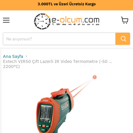
3.000TL ve Üzeri Ücretsiz Kargo
Menü
Sepeti
görünt
Ana Sayfa
Extech VIR50 Çift Lazerli IR Video Termometre (-50 ...
2200°C)