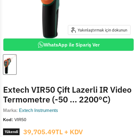
Yakınlaştırmak için dokunun
WhatsApp ile Sipariş Ver
Extech VIR50 Çift Lazerli IR Video
Termometre (-50 ... 2200°C)
Marka:
Extech Instruments
Kod:
VIR50
Mevcut fiyat
39,705.49TL
+ KDV
Tükendi