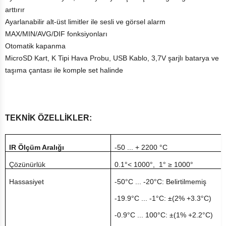
arttırır
Ayarlanabilir alt-üst limitler ile sesli ve görsel alarm
MAX/MIN/AVG/DIF fonksiyonları
Otomatik kapanma
MicroSD Kart, K Tipi Hava Probu, USB Kablo, 3,7V şarjlı batarya ve
taşıma çantası ile komple set halinde
TEKNİK ÖZELLİKLER:
IR Ölçüm Aralığı
-50 ... + 2200 °C
Çözünürlük
0.1°< 1000°, 1° ≥ 1000°
Hassasiyet
-50°C ... -20°C: Belirtilmemiş
-19.9°C ... -1°C: ±(2% +3.3°C)
-0.9°C ... 100°C: ±(1% +2.2°C)