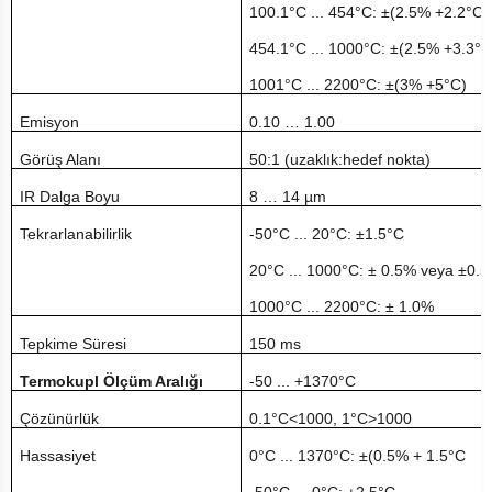
100.1°C ... 454°C: ±(2.5% +2.2°C)
454.1°C ... 1000°C: ±(2.5% +3.3°C
1001°C ... 2200°C: ±(3% +5°C)
Emisyon
0.10 … 1.00
Görüş Alanı
50:1 (uzaklık:hedef nokta)
IR Dalga Boyu
8 … 14 µm
Tekrarlanabilirlik
-50°C ... 20°C: ±1.5°C
20°C ... 1000°C: ± 0.5% veya ±0.5
1000°C ... 2200°C: ± 1.0%
Tepkime Süresi
150 ms
Termokupl Ölçüm Aralığı
-50 ... +1370°C
Çözünürlük
0.1°C<1000, 1°C>1000
Hassasiyet
0°C ... 1370°C: ±(0.5% + 1.5°C