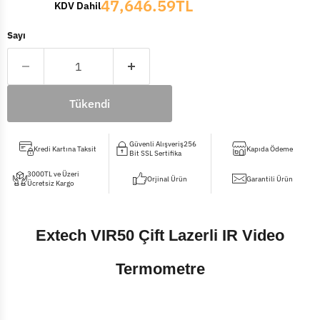
47,646.59TL
KDV Dahil
Sayı
Tükendi
Güvenli Alışveriş256
Kredi Kartına Taksit
Kapıda Ödeme
Bit SSL Sertifika
3000TL ve Üzeri
Orjinal Ürün
Garantili Ürün
Ücretsiz Kargo
Extech VIR50 Çift Lazerli IR Video
Termometre