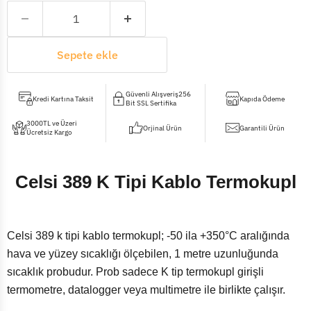
Sepete ekle
Güvenli Alışveriş256
Kredi Kartına Taksit
Kapıda Ödeme
Bit SSL Sertifika
3000TL ve Üzeri
Orjinal Ürün
Garantili Ürün
Ücretsiz Kargo
Celsi 389 K Tipi Kablo Termokupl
Celsi 389 k tipi kablo termokupl; -50 ila +350°C aralığında
hava ve yüzey sıcaklığı ölçebilen, 1 metre uzunluğunda
sıcaklık probudur. Prob sadece K tip termokupl girişli
termometre, datalogger veya multimetre ile birlikte çalışır.