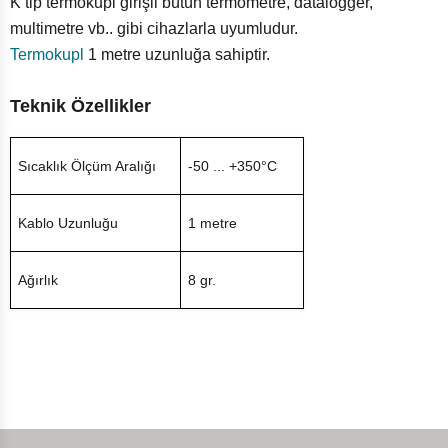
K tip termokupl girişli bütün termometre, datalogger,
multimetre vb.. gibi cihazlarla uyumludur.
Termokupl
1 metre uzunluğa sahiptir.
Teknik Özellikler
Sıcaklık Ölçüm Aralığı
-50 ... +350°C
Kablo Uzunluğu
1 metre
Ağırlık
8 gr.