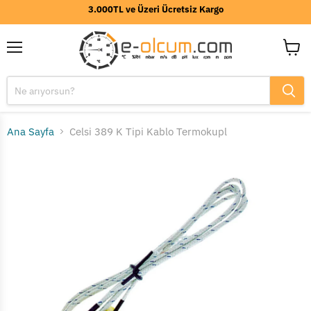
3.000TL ve Üzeri Ücretsiz Kargo
Menü
Sepeti
görünt
Ana Sayfa
Celsi 389 K Tipi Kablo Termokupl