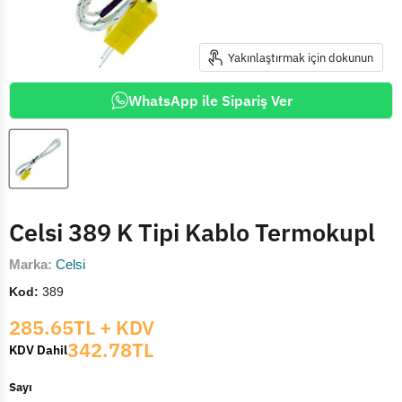
Yakınlaştırmak için dokunun
WhatsApp ile Sipariş Ver
Celsi 389 K Tipi Kablo Termokupl
Marka:
Celsi
Kod:
389
Mevcut fiyat
285.65TL
+ KDV
342.78TL
KDV Dahil
Sayı