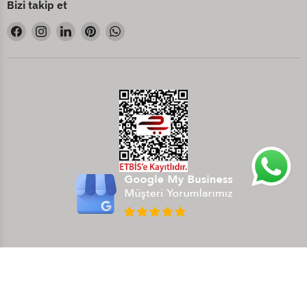
Bizi takip et
Bizi
Bizi
Bizi
Bizi
Bizi
Facebook&#39;de
Instagram&#39;de
LinkedIn&#39;de
Pinterest&#39;de
WhatsApp&#39;de
bul
bul
bul
bul
bul