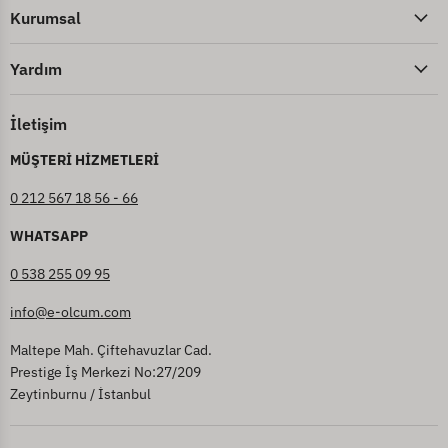
Kurumsal
Yardım
İletişim
MÜŞTERİ HİZMETLERİ
0 212 567 18 56 - 66
WHATSAPP
0 538 255 09 95
info@e-olcum.com
Maltepe Mah. Çiftehavuzlar Cad.
Prestige İş Merkezi No:27/209
Zeytinburnu / İstanbul