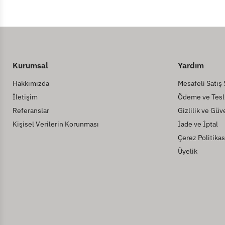
Kurumsal
Yardım
Hakkımızda
Mesafeli Satış
İletişim
Ödeme ve Tesl
Referanslar
Gizlilik ve Güv
Kişisel Verilerin Korunması
İade ve İptal
Çerez Politikas
Üyelik