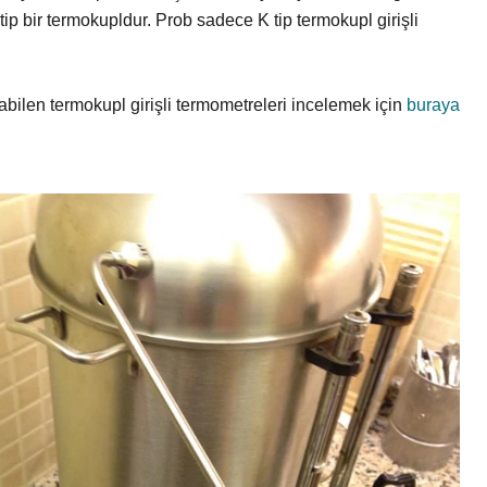
tip bir termokupldur. Prob sadece K tip termokupl girişli
.
abilen termokupl girişli termometreleri incelemek için
buraya