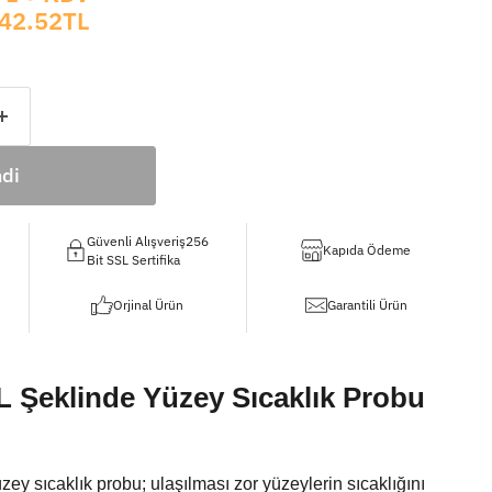
42.52TL
di
Güvenli Alışveriş256
Kapıda Ödeme
Bit SSL Sertifika
Orjinal Ürün
Garantili Ürün
 L Şeklinde Yüzey Sıcaklık Probu
zey sıcaklık probu; ulaşılması zor yüzeylerin sıcaklığını