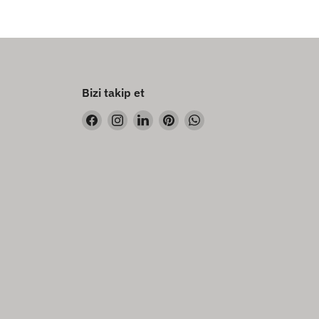
Bizi takip et
Bizi
Bizi
Bizi
Bizi
Bizi
Facebook&#39;de
Instagram&#39;de
LinkedIn&#39;de
Pinterest&#39;de
WhatsApp&#39;de
bul
bul
bul
bul
bul