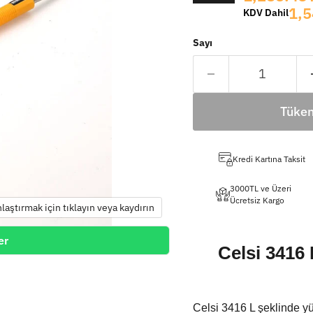
1,5
KDV Dahil
Sayı
Tüken
Kredi Kartına Taksit
3000TL ve Üzeri
Ücretsiz Kargo
nlaştırmak için tıklayın veya kaydırın
er
Celsi 3416
Celsi 3416 L şeklinde yü