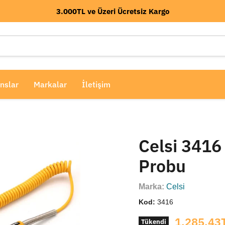
3.000TL ve Üzeri Ücretsiz Kargo
nslar
Markalar
İletişim
Celsi 3416
Probu
Marka:
Celsi
Kod:
3416
Mevcut fiya
1,285.43
Tükendi