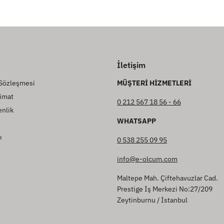
İletişim
 Sözleşmesi
MÜŞTERİ HİZMETLERİ
imat
0 212 567 18 56 - 66
enlik
WHATSAPP
ı
0 538 255 09 95
info@e-olcum.com
Maltepe Mah. Çiftehavuzlar Cad.
Prestige İş Merkezi No:27/209
Zeytinburnu / İstanbul