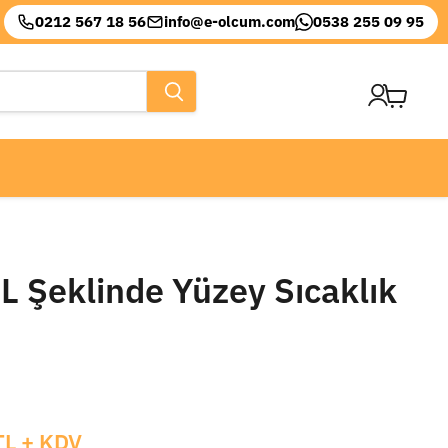
0212 567 18 56
info@e-olcum.com
0538 255 09 95
Sepeti
görüntül
 L Şeklinde Yüzey Sıcaklık
t
TL
+ KDV