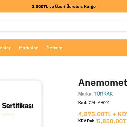
3.000TL ve Üzeri Ücretsiz Kargo
nslar
Markalar
İletişim
Anemometre
Marka:
TÜRKAK
Kod:
CAL-AH001
Mevcut fiyat
4,875.00TL
+ KD
5,850.00T
KDV Dahil