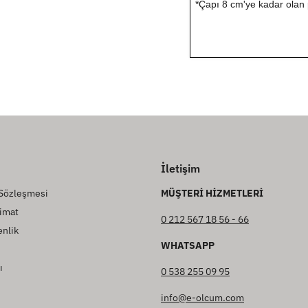
*Çapı 8 cm'ye kadar olan 
İletişim
 Sözleşmesi
MÜŞTERİ HİZMETLERİ
imat
0 212 567 18 56 - 66
enlik
WHATSAPP
ı
0 538 255 09 95
info@e-olcum.com