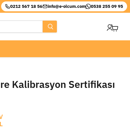
0212 567 18 56
info@e-olcum.com
0538 255 09 95
Sepeti
görüntül
 Kalibrasyon Sertifikası
V
L