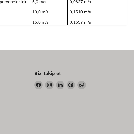
pervaneler için
5,0 m/s
0,0827 m/s
10,0 m/s
0,1510 m/s
15,0 m/s
0,1557 m/s
Bizi takip et
Bizi
Bizi
Bizi
Bizi
Bizi
Facebook&#39;de
Instagram&#39;de
LinkedIn&#39;de
Pinterest&#39;de
WhatsApp&#39;de
bul
bul
bul
bul
bul