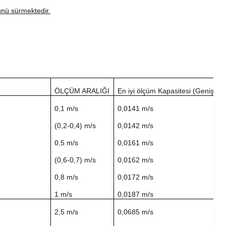
günü sürmektedir.
ÖLÇÜM ARALIĞI
En iyi ölçüm Kapasitesi (Genişletil
0,1 m/s
0,0141 m/s
(0,2-0,4) m/s
0,0142 m/s
0,5 m/s
0,0161 m/s
(0,6-0,7) m/s
0,0162 m/s
0,8 m/s
0,0172 m/s
1 m/s
0,0187 m/s
2,5 m/s
0,0685 m/s