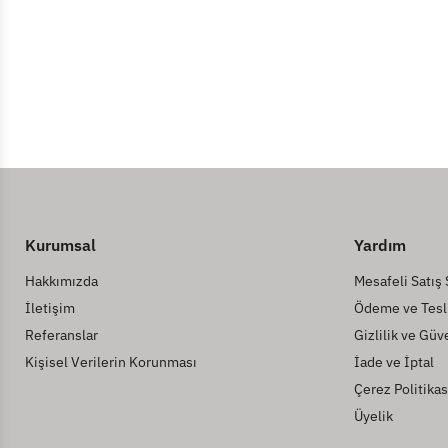
Kurumsal
Yardım
Hakkımızda
Mesafeli Satış
İletişim
Ödeme ve Tesl
Referanslar
Gizlilik ve Güv
Kişisel Verilerin Korunması
İade ve İptal
Çerez Politikas
Üyelik