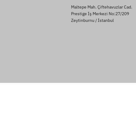
Maltepe Mah. Çiftehavuzlar Cad.
Prestige İş Merkezi No:27/209
Zeytinburnu / İstanbul